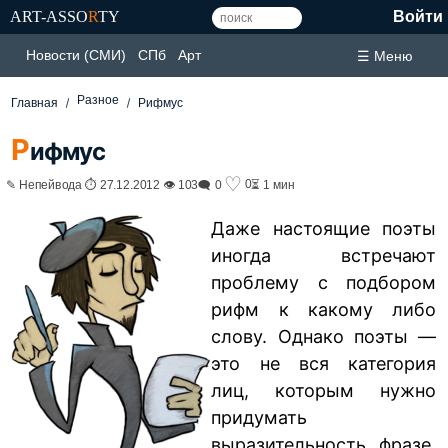
ART-ASSO
R
TY
Войти
Новости (СМИ)
СПб
Арт
☰ Меню
Разное
Главная
Рифмус
Р
ифмус
♡
0
✎ Непейвода ⏱ 27.12.2012 👁 103
🗨 0
⏳ 1 мин
Даже настоящие поэты
иногда встречают
проблему с подбором
рифм к какому либо
слову. Однако поэты —
это не вся категория
лиц, которым нужно
придумать
выразительность фразе.