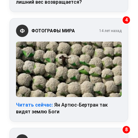
лишний вес возвращается?
4
Ф
ФОТОГРАФЫ МИРА
14 лет назад
Читать сейчас:
Ян Артюс-Бертран так
видят землю Боги
8