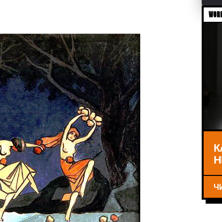
WORL
К
Н
Ч