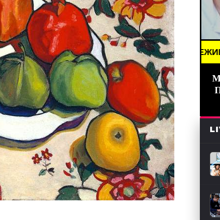
// НОВОСТИ (СМИ) /// СВЕЖИЕ НОВОСТИ /// BREA
М
L