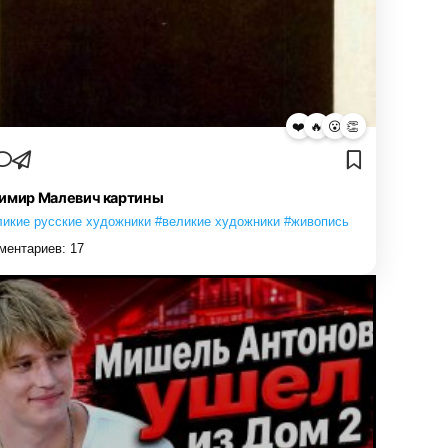
❤️
🔥
😮
👏
имир Малевич картины
ликие русские художники #великие художники #живопись
ментариев:
17