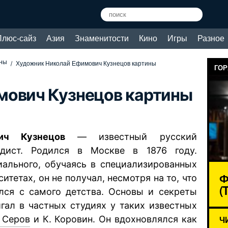
Плюс-сайз
Азия
Знаменитости
Кино
Игры
Разное
ины
Художник Николай Ефимович Кузнецов картины
ГОР
мович Кузнецов картины
ич Кузнецов
— известный русский
рдист. Родился в Москве в 1876 году.
ального, обучаясь в специализированных
Ф
итетах, он не получал, несмотря на то, что
(
лся с самого детства. Основы и секреты
гал в частных студиях у таких известных
. Серов
и К. Коровин. Он вдохновлялся как
Ч