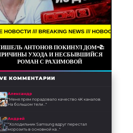
KING NEWS /// НОВОСТИ (СМИ) /// СВЕЖИЕ НОВОС
ИШЕЛЬ АНТОНОВ ПОКИНУЛ ДОМ-2:
ПРИЧИНЫ УХОДА И НЕСБЫВШИЙСЯ
РОМАН С РАХИМОВОЙ
IVE КОММЕНТАРИИ
Александр
"
Меня прям порадовало качество 4K каналов.
На большом тели...
"
Андрей
"
Холодильник Samsung вдруг перестал
морозить в основной ка...
"