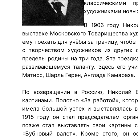
классическими 
художниками новых
В 1906 году Нико
выставке Московского Товарищества худ
ему поехать для учёбы за границу, чтоб
с творчеством художников из других с
пределы родины на три года. Эта поездк
развивающемуся таланту. Здесь его уч
Матисс, Шарль Герен, Англада Камараза.
По возвращении в Россию, Николай Е
картинами. Полотно «За работой», кото
имела большой успех и выставлялась в
1915 году он стал председателем орга
позже стал выставлять свои картины 
«
Бубновый валет
«. Кроме этого, он 