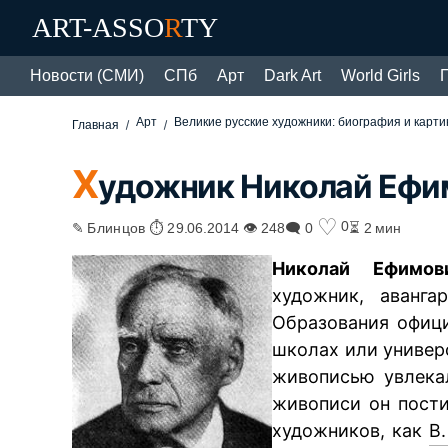
ART-ASSO
R
TY
Новости (СМИ)
СПб
Арт
Dark Art
World Girls
Арт
Великие русские художники: биография и карт
Главная
Х
удожник Николай Ефи
♡
0
✎ Блинцов ⏱ 29.06.2014 👁 248
🗨 0
⏳ 2 мин
Николай Ефимов
художник, аванга
Образования офици
школах или универс
живописью увлека
живописи он пости
художников, как
В