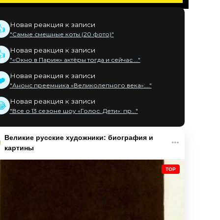
Новая реакция к записи
👍
"Самые смешные коты (20 фото)"
Новая реакция к записи
👍
"«Окно в Париж» актёры тогда и сейчас ..."
Новая реакция к записи
❤️
"Анонс преемника «Великолепного века»:..."
Новая реакция к записи
😂
"Все о 13 сезоне шоу «Голос. Дети»: пр..."
Великие русские художники: биография и
картины
TOP