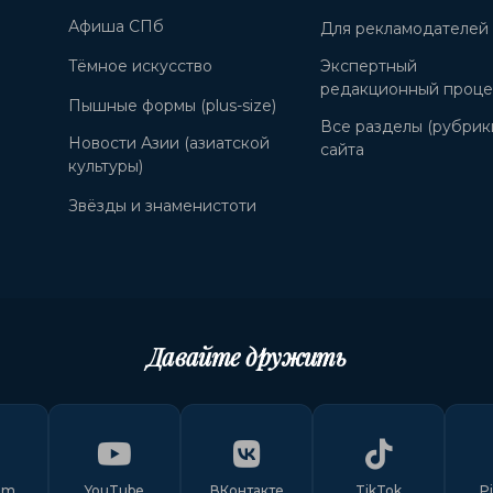
Афиша СПб
Для рекламодателей
Тёмное искусство
Экспертный
редакционный проце
Пышные формы (plus-size)
Все разделы (рубрик
Новости Азии (азиатской
сайта
культуры)
Звёзды и знаменистоти
Давайте дружить
am
YouTube
ВКонтакте
TikTok
P