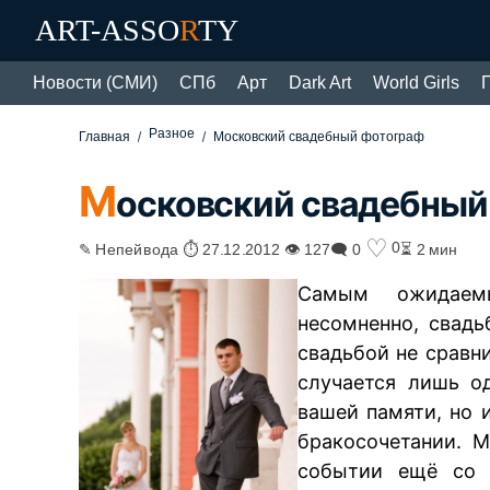
ART-ASSO
R
TY
Новости (СМИ)
СПб
Арт
Dark Art
World Girls
Разное
Главная
Московский свадебный фотограф
М
осковский свадебный
♡
0
✎ Непейвода ⏱ 27.12.2012 👁 127
🗨 0
⏳ 2 мин
Самым ожидаем
несомненно, свадь
свадьбой не сравни
случается лишь о
вашей памяти, но и
бракосочетании. 
событии ещё со 