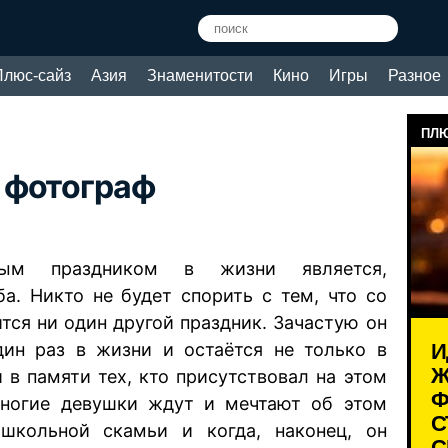
Плюс-сайз
Азия
Знаменитости
Кино
Игры
Разное
ПЛЮ
 фотограф
ым праздником в жизни является,
ба. Никто не будет спорить с тем, что со
тся ни один другой праздник. Зачастую он
И
дин раз в жизни и остаётся не только в
Ж
 в памяти тех, кто присутствовал на этом
Ф
Многие девушки ждут и мечтают об этом
С
школьной скамьи и когда, наконец, он
С