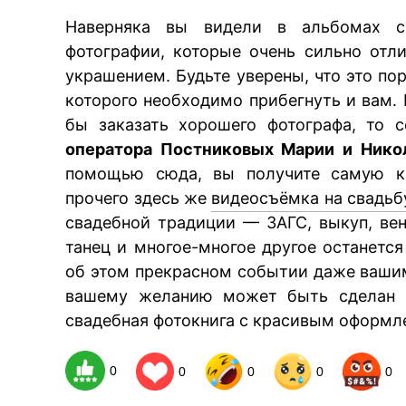
Наверняка вы видели в альбомах с
фотографии, которые очень сильно отл
украшением. Будьте уверены, что это по
которого необходимо прибегнуть и вам. 
бы заказать хорошего фотографа, то 
оператора Постниковых Марии и Нико
помощью сюда, вы получите самую кв
прочего здесь же
видеосъёмка на свадьб
свадебной традиции — ЗАГС, выкуп, венч
танец и многое-многое другое останетс
об этом прекрасном событии даже вашим
вашему желанию может быть сделан в
свадебная фотокнига с красивым оформл
0
0
0
0
0