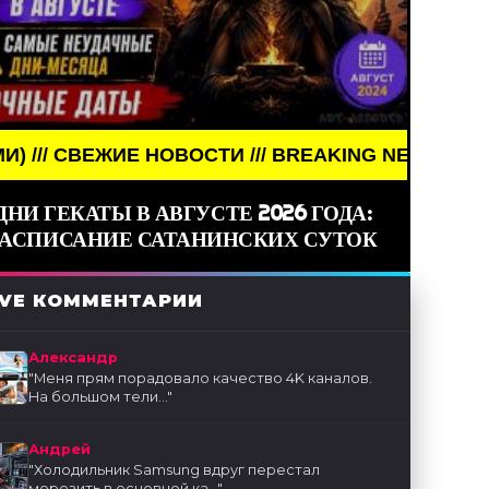
Е НОВОСТИ /// BREAKING NEWS /// НОВОСТИ (СМИ
ДНИ ГЕКАТЫ В АВГУСТЕ 2026 ГОДА:
РАСПИСАНИЕ САТАНИНСКИХ СУТОК
IVE КОММЕНТАРИИ
Александр
"
Меня прям порадовало качество 4K каналов.
На большом тели...
"
Андрей
"
Холодильник Samsung вдруг перестал
морозить в основной ка...
"