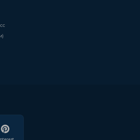
сс
и)
interest