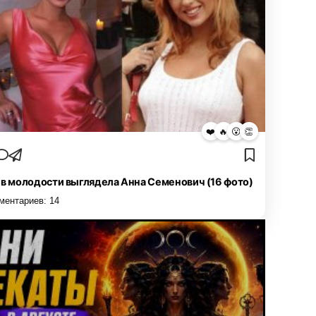
❤️
🔥
😮
👏
 в молодости выглядела Анна Семенович (16 фото)
ментариев:
14