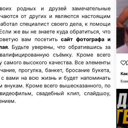
воих родных и друзей замечательные
ичаются от других и являются настоящим
работал специалист своего дела, к помощи
Если же вы не знаете куда обратиться, что
советую вам посетить
сайт фотографа и
лая
. Будьте уверены, что обратившись за
алифицированную съёмку. Кроме всего
у
самого высокого качества. Все элементы
ание, прогулка, банкет, бросание букета,
Как
я с вами на всю жизнь и будет напоминать
Ком
 внукам. Кроме всего вышесказанного, по
идеофильм, свадебный клип, слайдшоу,
ением.