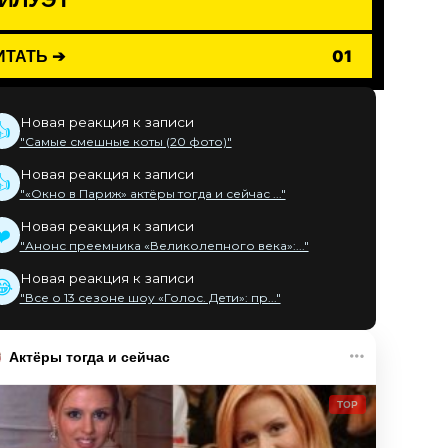
ИТАТЬ ➔
01
Новая реакция к записи
👍
"Самые смешные коты (20 фото)"
Новая реакция к записи
👍
"«Окно в Париж» актёры тогда и сейчас ..."
Новая реакция к записи
❤️
"Анонс преемника «Великолепного века»:..."
Новая реакция к записи
😂
"Все о 13 сезоне шоу «Голос. Дети»: пр..."
Актёры тогда и сейчас
TOP