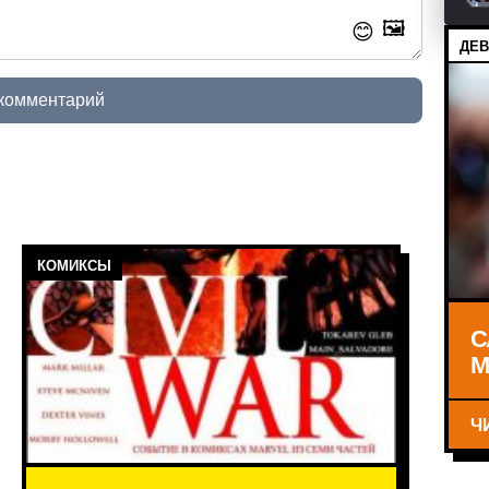
🖼️
😊
ДЕВ
 комментарий
КОМИКСЫ
С
М
Ч