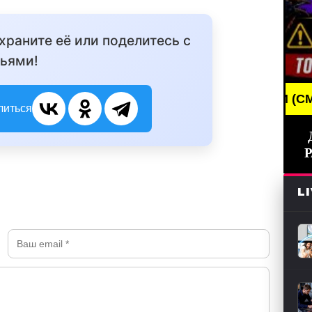
охраните её или поделитесь с
ьями!
BREAKING NEWS /// НОВОСТИ (СМИ) /// СВЕЖИ
литься
L