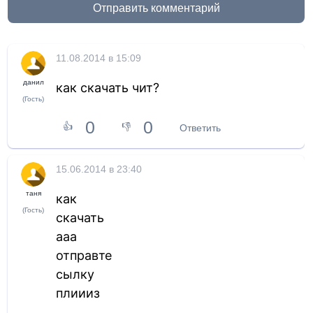
Отправить комментарий
11.08.2014 в 15:09
данил
как скачать чит?
(Гость)
0
0
👍
👎
Ответить
15.06.2014 в 23:40
таня
как
(Гость)
скачать
ааа
отправте
сылку
плиииз