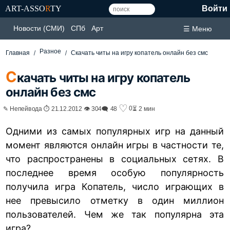
ART-ASSO
R
TY
Войти
Новости (СМИ)
СПб
Арт
☰ Меню
Разное
Главная
Cкачать читы на игру копатель онлайн без смс
C
качать читы на игру копатель
онлайн без смс
♡
0
✎ Непейвода ⏱ 21.12.2012 👁 304
🗨 48
⏳ 2 мин
Одними из самых популярных игр на данный
момент являются онлайн игры в частности те,
что распространены в социальных сетях. В
последнее время особую популярность
получила игра Копатель, число играющих в
нее превысило отметку в один миллион
пользователей. Чем же так популярна эта
игра?