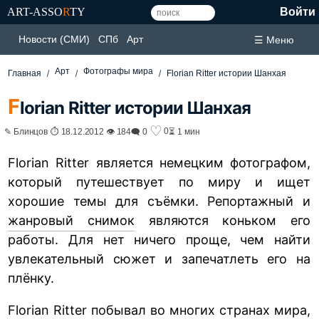
ART-ASSO
R
TY
Войти
Новости (СМИ)
СПб
Арт
☰ Меню
Арт
Фотографы мира
Главная
Florian Ritter истории Шанхая
F
lorian Ritter истории Шанхая
♡
0
✎ Блинцов ⏱ 18.12.2012 👁 184
🗨 0
⏳ 1 мин
Florian Ritter является немецким фотографом,
который путешествует по миру и ищет
хорошие темы для съёмки. Репортажный и
жанровый снимок
являются коньком его
работы. Для нет ничего проще, чем найти
увлекательный сюжет и запечатлеть его на
плёнку.
Florian Ritter побывал во многих странах мира,