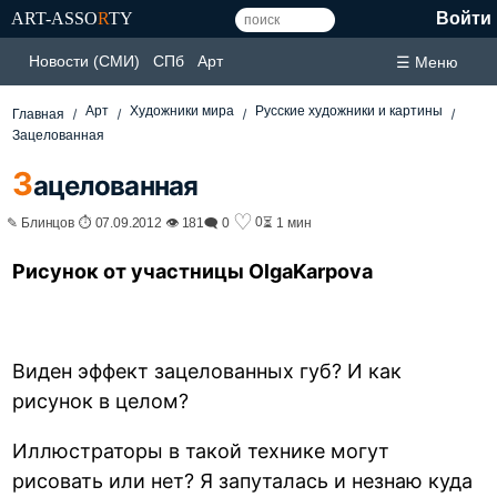
ART-ASSO
R
TY
Войти
Новости (СМИ)
СПб
Арт
☰ Меню
Арт
Художники мира
Русские художники и картины
Главная
Зацелованная
З
ацелованная
♡
0
✎ Блинцов ⏱ 07.09.2012 👁 181
🗨 0
⏳ 1 мин
Рисунок от участницы OlgaKarpova
Виден эффект зацелованных губ? И как
рисунок в целом?
Иллюстраторы в такой технике могут
рисовать или нет? Я запуталась и незнаю куда