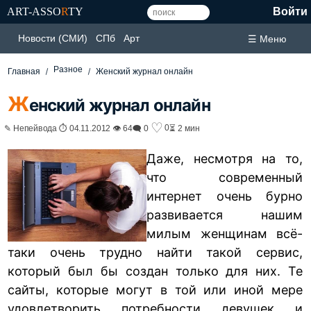
ART-ASSO
R
TY
Войти
Новости (СМИ)
СПб
Арт
☰ Меню
Разное
Главная
Женский журнал онлайн
Ж
енский журнал онлайн
♡
0
✎ Непейвода ⏱ 04.11.2012 👁 64
🗨 0
⏳ 2 мин
Даже, несмотря на то,
что современный
интернет очень бурно
развивается нашим
милым женщинам всё-
таки очень трудно найти такой сервис,
который был бы создан только для них. Те
сайты, которые могут в той или иной мере
удовлетворить потребности девушек и