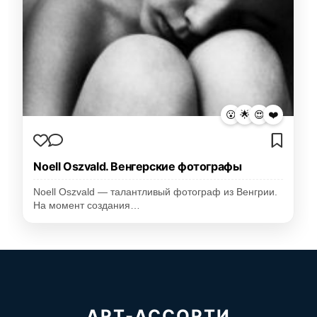
😮
🌟
😍
❤️
Noell Oszvald. Венгерские фотографы
Noell Oszvald — талантливый фотограф из Венгрии.
На момент создания…
АРТ-АССОРТИ