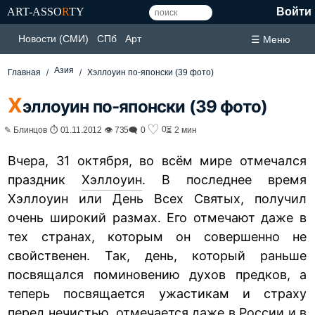
ART-ASSO
R
TY
Войти
Новости (СМИ)
СПб
Арт
☰ Меню
Азия
Главная
Хэллоуин по-японски (39 фото)
Х
эллоуин по-японски (39 фото)
♡
0
✎ Блинцов ⏱ 01.11.2012 👁 735
🗨 0
⏳ 2 мин
Вчера, 31 октября, во всём мире отмечался
праздник
Хэллоуин
. В последнее время
Хэллоуин или День Всех Святых, получил
очень широкий размах. Его отмечают даже в
тех странах, которым он совершенно не
свойственен. Так, день, который раньше
посвящался поминовению духов предков, а
теперь посвящается ужастикам и страху
перед нечистью, отмечается даже в России и в