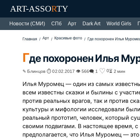
ART-ASSO
R
TY
Новости (СМИ)
СПб
Арт
Dark Art
World Girls
Арт
Красивые фото
Главная
Где похоронен Илья Муроме
Г
де похоронен Илья Му
♡
0
✎ Блинцов ⏱ 02.02.2017 👁 566
🗨 1
⏳ 2 мин
Илья Муромец — один из самых известны
всем известны сказки и былины с участи
против реальных врагов, так и против ск
культуры и мифологии исследовали былин
реальный прототип, человек, который су
своими подвигами. В настоящее время, с
предполагается, что Илья Муромец — эт