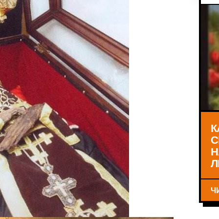
К
С
Н
Л
Ч