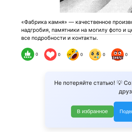
«Фабрика камня» — качественное произв
надгробия,
памятники на могилу фото и 
все подробности и контакты.
0
0
0
0
0
Не потеряйте статью! 💡 С
друз
В избранное
Поде