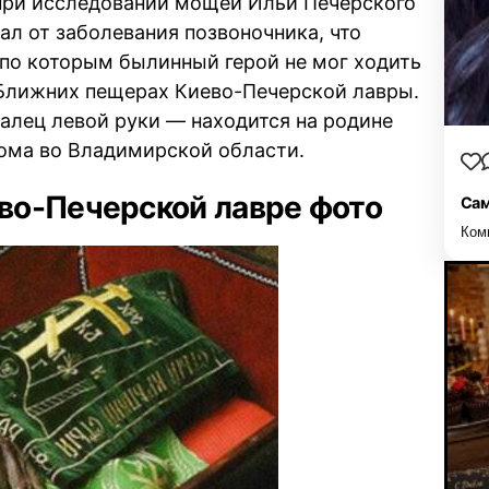
при исследовании мощей Ильи Печерского
дал от заболевания позвоночника, что
я по которым былинный герой не мог ходить
Ближних пещерах Киево-Печерской лавры.
лец левой руки — находится на родине
ома во Владимирской области.
во-Печерской лавре фото
Сам
Ком