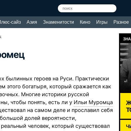
Плюс-сайз
Азия
Знаменитости
Кино
Игры
Разное
ц
ЗНА
ромец
х былинных героев на Руси. Практически
ем этого богатыря, который сражается как
азочных. Многие историки русской
Ж
ы, чтобы понять, есть ли у
Ильи Муромца
Т
ществовал на самом деле и прославил себя
 большой долей вероятности,
о реальный человек, который существовал
Ч