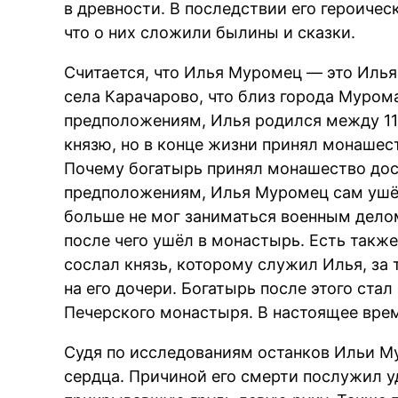
в древности. В последствии его героичес
что о них сложили былины и сказки.
Считается, что Илья Муромец — это Иль
села Карачарово, что близ города Муро
предположениям, Илья родился между 115
князю, но в конце жизни принял монашес
Почему богатырь принял монашество дос
предположениям, Илья Муромец сам ушё
больше не мог заниматься военным делом,
после чего ушёл в монастырь. Есть также
сослал князь, которому служил Илья, за 
на его дочери. Богатырь после этого ста
Печерского монастыря. В настоящее врем
Судя по исследованиям останков Ильи Му
сердца. Причиной его смерти послужил уд