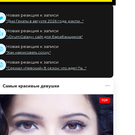
Новая реакция к записи
❤️
"Дни Гекаты в августе 2026 года: распи..."
Новая реакция к записи
👍
"«DrumGalaxy» сайт для барабанщиков"
Новая реакция к записи
😡
"Как нарисовать сосну"
Новая реакция к записи
😡
"Сериал «Невский» 8 сезон: что ждет Па..."
Самые красивые девушки
TOP