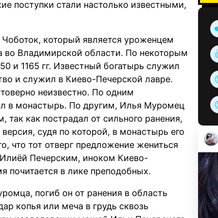
кие поступки стали настолько известными,
я Чоботок, который является уроженцем
ма во Владимирской области. По некоторым
0 и 1165 гг. Известный богатырь служил
тво и служил в Киево-Печерской лавре.
товерно неизвестно. По одним
л в монастырь. По другим, Илья Муромец
 так как пострадал от сильного ранения,
 версия, судя по которой, в монастырь его
то, что тот отверг предложение жениться
л Илиёй Печерским, иноком Киево-
я почитается в лике преподобных.
ромца, погиб он от ранения в область
ар копья или меча в грудь сквозь