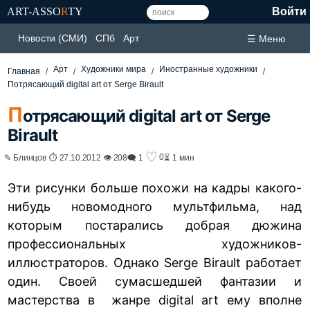
ART-ASSO
R
TY
Войти
Новости (СМИ)
СПб
Арт
☰ Меню
Арт
Художники мира
Иностранные художники
Главная
Потрясающий digital art от Serge Birault
П
отрясающий digital art от Serge
Birault
♡
0
✎ Блинцов ⏱ 27.10.2012 👁 208
🗨 1
⏳ 1 мин
Эти рисунки больше похожи на кадры какого-
нибудь новомодного мультфильма, над
которым постарались добрая дюжина
профессиональных художников-
иллюстраторов. Однако Serge Birault работает
один. Своей сумасшедшей фантазии и
мастерства в жанре
digital art
ему вполне