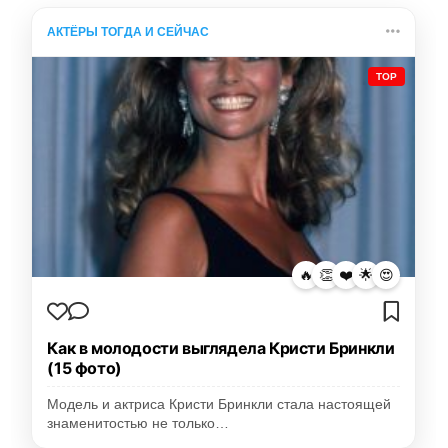
АКТЁРЫ ТОГДА И СЕЙЧАС
TOP
🔥
👏
❤️
🌟
😍
Как в молодости выглядела Кристи Бринкли
(15 фото)
Модель и актриса Кристи Бринкли стала настоящей
знаменитостью не только…