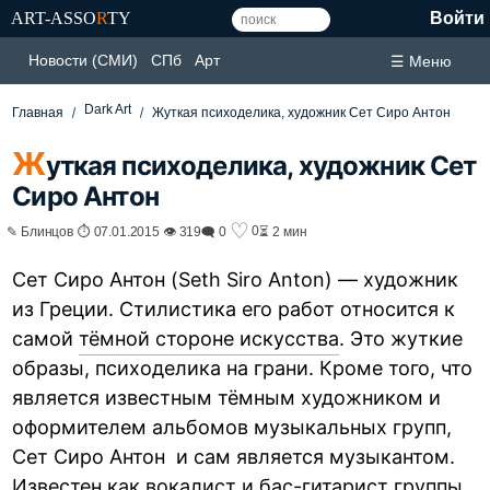
ART-ASSO
R
TY
Войти
Новости (СМИ)
СПб
Арт
☰ Меню
Dark Art
Главная
Жуткая психоделика, художник Сет Сиро Антон
Ж
уткая психоделика, художник Сет
Сиро Антон
♡
0
✎ Блинцов ⏱ 07.01.2015 👁 319
🗨 0
⏳ 2 мин
Сет Сиро Антон (Seth Siro Anton) — художник
из Греции. Стилистика его работ относится к
самой
тёмной стороне искусства
. Это жуткие
образы, психоделика на грани. Кроме того, что
является известным тёмным художником и
оформителем альбомов музыкальных групп,
Сет Сиро Антон и сам является музыкантом.
Известен как вокалист и бас-гитарист группы