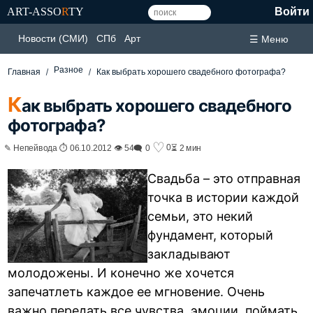
ART-ASSO
R
TY
Войти
Новости (СМИ)
СПб
Арт
☰ Меню
Разное
Главная
Как выбрать хорошего свадебного фотографа?
К
ак выбрать хорошего свадебного
фотографа?
♡
0
✎ Непейвода ⏱ 06.10.2012 👁 54
🗨 0
⏳ 2 мин
Свадьба – это отправная
точка в истории каждой
семьи, это некий
фундамент, который
закладывают
молодожены. И конечно же хочется
запечатлеть каждое ее мгновение. Очень
важно передать все чувства, эмоции, поймать