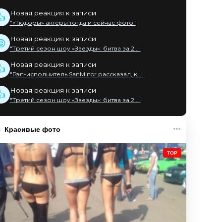
Новая реакция к записи
👍
"«Тюдоры» актёры тогда и сейчас фото"
Новая реакция к записи
😡
"Третий сезон шоу «Звезды»: битва за 2..."
Новая реакция к записи
👍
"Рэп-исполнитель SanMinor рассказал, к..."
Новая реакция к записи
👍
"Третий сезон шоу «Звезды»: битва за 2..."
Красивые фото
TOP