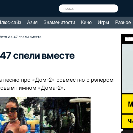
Плюс-сайз
Азия
Знаменитости
Кино
Игры
Разное
Витя АК-47 спели вместе
DARK
-47 спели вместе
а песню про «Дом-2» совместно с рэпером
 новым гимном «Дома-2».
M
Ч