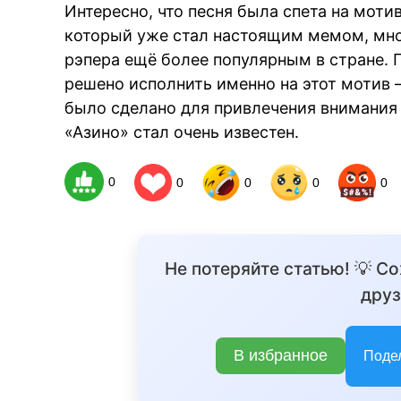
Интересно, что песня была спета на моти
который уже стал настоящим мемом, мно
рэпера ещё более популярным в стране. 
решено исполнить именно на этот мотив 
было сделано для привлечения внимания б
«Азино» стал очень известен.
0
0
0
0
0
Не потеряйте статью! 💡 С
друз
В избранное
Поде