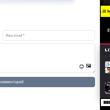
BREAKING NEWS /// НОВОСТИ (СМ
L
🖼️
😊
 комментарий
DARK