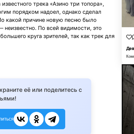
в известного трека «Азино три топора»,
гим порядком надоел, однако сделал
По какой причине новую песню было
— неизвестно. По всей видимости, это
ольшего круга зрителей, так как трек для
Дев
Ком
охраните её или поделитесь с
ьями!
литься