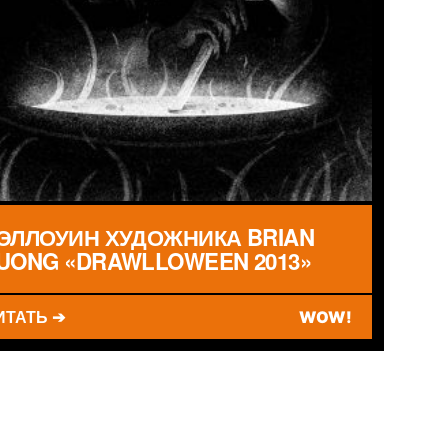
ЭЛЛОУИН ХУДОЖНИКА BRIAN
UONG «DRAWLLOWEEN 2013»
ИТАТЬ ➔
WOW!