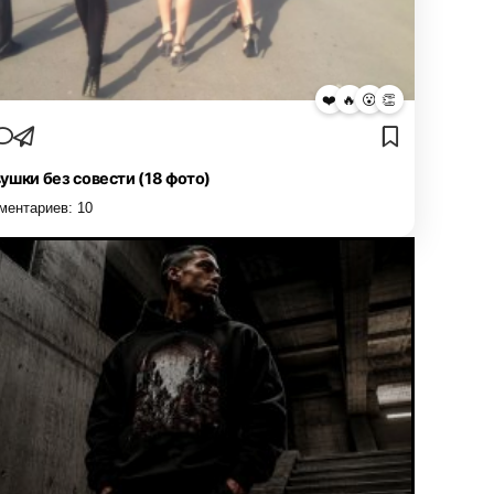
❤️
🔥
😮
👏
ушки без совести (18 фото)
ментариев:
10