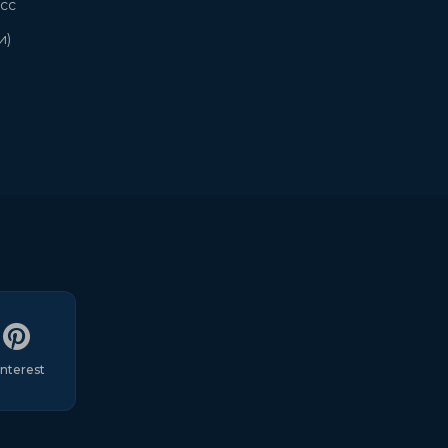
сс
и)
interest