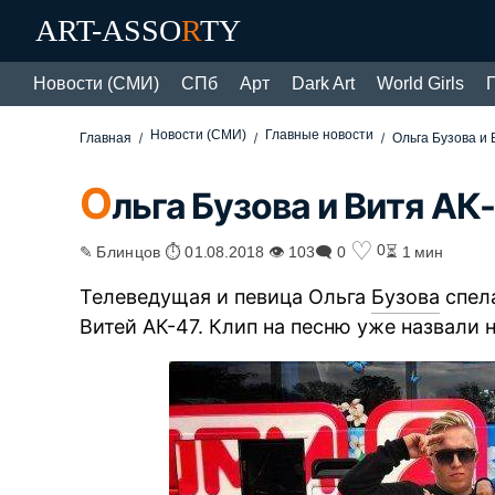
ART-ASSO
R
TY
Новости (СМИ)
СПб
Арт
Dark Art
World Girls
Новости (СМИ)
Главные новости
Главная
Ольга Бузова и 
О
льга Бузова и Витя АК
♡
0
✎ Блинцов ⏱ 01.08.2018 👁 103
🗨 0
⏳ 1 мин
Телеведущая и певица Ольга
Бузова
спел
Витей АК-47. Клип на песню уже назвали