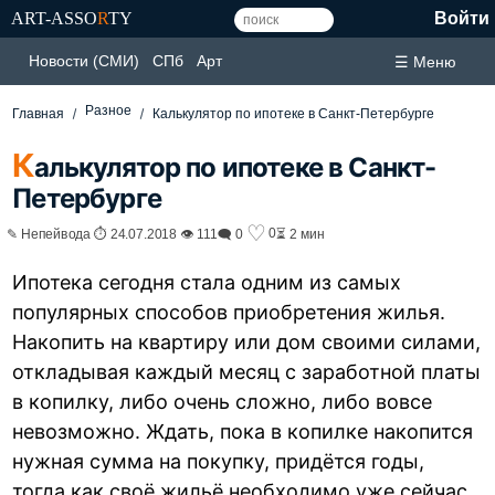
ART-ASSO
R
TY
Войти
Новости (СМИ)
СПб
Арт
☰ Меню
Разное
Главная
Калькулятор по ипотеке в Санкт-Петербурге
К
алькулятор по ипотеке в Санкт-
Петербурге
♡
0
✎ Непейвода ⏱ 24.07.2018 👁 111
🗨 0
⏳ 2 мин
Ипотека сегодня стала одним из самых
популярных способов приобретения жилья.
Накопить на квартиру или дом своими силами,
откладывая каждый месяц с заработной платы
в копилку, либо очень сложно, либо вовсе
невозможно. Ждать, пока в копилке накопится
нужная сумма на покупку, придётся годы,
тогда как своё жильё необходимо уже сейчас.