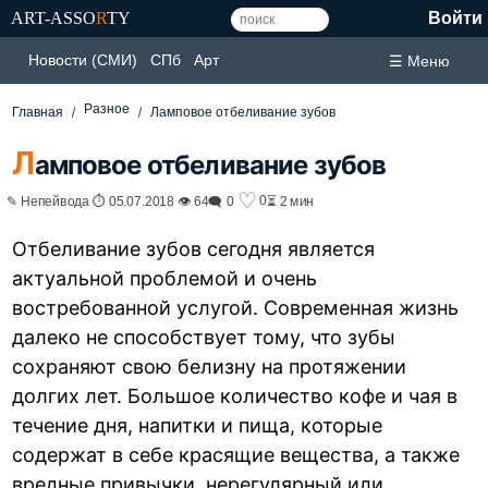
ART-ASSO
R
TY
Войти
Новости (СМИ)
СПб
Арт
☰ Меню
Разное
Главная
Ламповое отбеливание зубов
Л
амповое отбеливание зубов
♡
0
✎ Непейвода ⏱ 05.07.2018 👁 64
🗨 0
⏳ 2 мин
Отбеливание зубов сегодня является
актуальной проблемой и очень
востребованной услугой. Современная жизнь
далеко не способствует тому, что зубы
сохраняют свою белизну на протяжении
долгих лет. Большое количество кофе и чая в
течение дня, напитки и пища, которые
содержат в себе красящие вещества, а также
вредные привычки, нерегулярный или