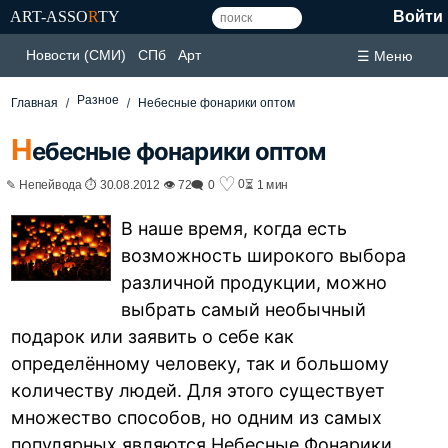
ART-ASSO
R
TY
Войти
Новости (СМИ)
СПб
Арт
☰ Меню
Разное
Главная
Небесные фонарики оптом
Н
ебесные фонарики оптом
♡
0
✎ Непейвода ⏱ 30.08.2012 👁 72
🗨 0
⏳ 1 мин
В наше время, когда есть
возможность широкого выбора
различной продукции, можно
выбрать самый необычный
подарок или заявить о себе как
определённому человеку, так и большому
количеству людей. Для этого существует
множество способов, но одним из самых
популярных являются Небесные Фонарики.