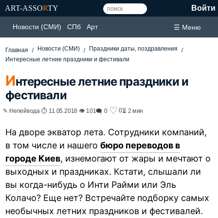
ART-ASSO
R
TY
Войти
Новости (СМИ)
СПб
Арт
☰ Меню
Новости (СМИ)
Праздники даты, поздравления
Главная
Интересные летние праздники и фестивали
И
нтересные летние праздники и
фестивали
♡
0
✎ Непейвода ⏱ 11.05.2018 👁 101
🗨 0
⏳ 2 мин
На дворе экватор лета. Сотрудники компаний,
в том числе и нашего
бюро переводов в
городе Киев
, изнемогают от жары и мечтают о
выходных и праздниках. Кстати, слышали ли
вы когда-нибудь о Инти Райми или Эль
Колачо? Еще нет? Встречайте подборку самых
необычных летних праздников и фестивалей.