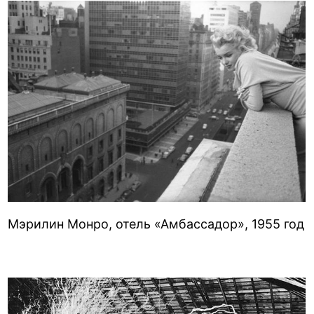
Мэрилин Монро, отель «Амбассадор», 1955 год