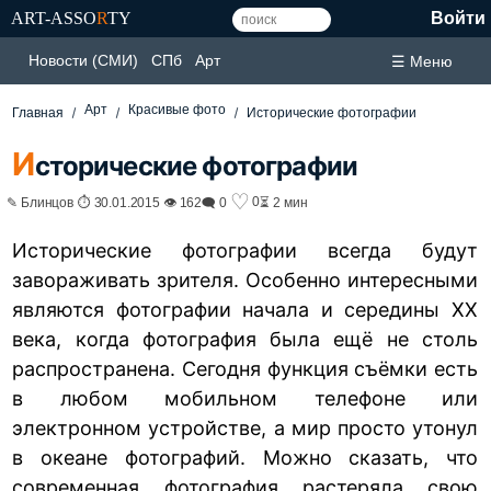
ART-ASSO
R
TY
Войти
Новости (СМИ)
СПб
Арт
☰ Меню
Арт
Красивые фото
Главная
Исторические фотографии
И
сторические фотографии
♡
0
✎ Блинцов ⏱ 30.01.2015 👁 162
🗨 0
⏳ 2 мин
Исторические фотографии всегда будут
завораживать зрителя. Особенно интересными
являются фотографии начала и середины XX
века, когда фотография была ещё не столь
распространена. Сегодня функция съёмки есть
в любом мобильном телефоне или
электронном устройстве, а мир просто утонул
в океане фотографий. Можно сказать, что
современная фотография растеряла свою