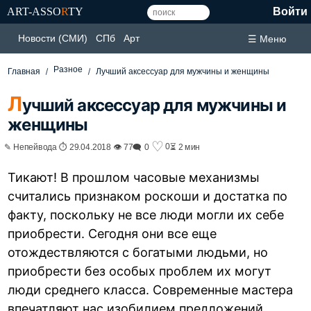
ART-ASSO
R
TY
Войти
Новости (СМИ)
СПб
Арт
☰ Меню
Разное
Главная
Лучший аксессуар для мужчины и женщины
Л
учший аксессуар для мужчины и
женщины
♡
0
✎ Непейвода ⏱ 29.04.2018 👁 77
🗨 0
⏳ 2 мин
Тикают! В прошлом часовые механизмы
считались признаком роскоши и достатка по
факту, поскольку не все люди могли их себе
приобрести. Сегодня они все еще
отождествляются с богатыми людьми, но
приобрести без особых проблем их могут
люди среднего класса. Современные мастера
впечатляют нас изобилием предложений.