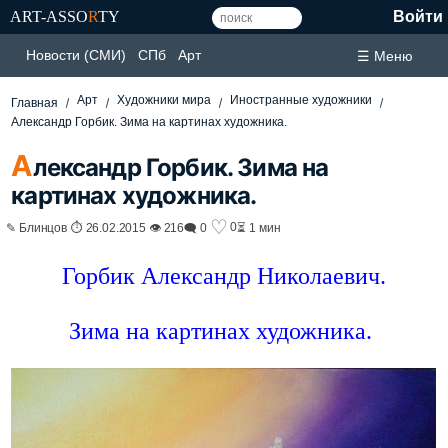
ART-ASSO
R
TY
Войти
Новости (СМИ)
СПб
Арт
☰ Меню
Арт
Художники мира
Иностранные художники
Главная
Александр Горбик. Зима на картинах художника.
А
лександр Горбик. Зима на
картинах художника.
♡
0
✎ Блинцов ⏱ 26.02.2015 👁 216
🗨 0
⏳ 1 мин
Горбик Александр Николаевич.
Зима на картинах художника.