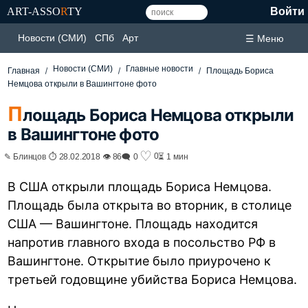
ART-ASSO
R
TY
Войти
Новости (СМИ)
СПб
Арт
☰ Меню
Новости (СМИ)
Главные новости
Главная
Площадь Бориса
Немцова открыли в Вашингтоне фото
П
лощадь Бориса Немцова открыли
в Вашингтоне фото
♡
0
✎ Блинцов ⏱ 28.02.2018 👁 86
🗨 0
⏳ 1 мин
В США открыли площадь Бориса Немцова.
Площадь была открыта во вторник, в столице
США — Вашингтоне. Площадь находится
напротив главного входа в посольство РФ в
Вашингтоне. Открытие было приурочено к
третьей годовщине убийства Бориса Немцова.