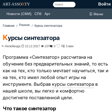
ART-ASSO
R
TY
Войти
Новости (СМИ)
СПб
Арт
☰ Меню
Разное
Главная
Курсы синтезатора
К
урсы синтезатора
♡
0
✎ Непейвода ⏱ 22.12.2017 👁 107
🗨 0
⏳ 3 мин
Программа «Синтезатор» рассчитана на
обучение без предварительных знаний, то есть
как на тех, кто только мечтает научиться, так и
на тех, кто имел любой опыт игры на
инструменте. Выбрав
курсы синтезатора
в
нашей школе, вы легко и комфортно
достигнете поставленной цели.
Что такое синтезатор