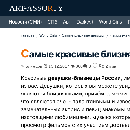
ART-ASSO
R
TY
Новости (СМИ)
СПб
Арт
Dark Art
World Girls
World Girls
Самые красивые девушки
Главная
Самые крас
С
амые красивые близня
♡
0
✎ Блинцов ⏱ 13.12.2017 👁 360
🗨 3
⏳ 2 мин
Красивые
девушки-близнецы России
, и
из вас. Девушки, которых вы можете увид
являются близняшками, причём самыми н
что являются очень талантливыми и изве
замечательных актрис и певиц знакомы м
настоящими любимицами, музыка которых
просмотр фильмов с их участием достав