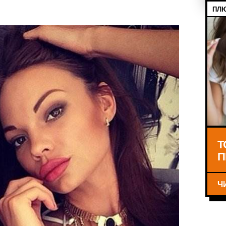
ПЛЮ
Т
П
Ч