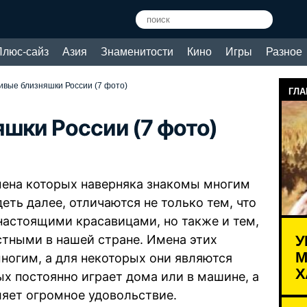
Плюс-сайз
Азия
Знаменитости
Кино
Игры
Разное
ивые близняшки России (7 фото)
ГЛА
шки России (7 фото)
мена которых наверняка знакомы многим
еть далее, отличаются не только тем, что
астоящими красавицами, но также и тем,
У
стными в нашей стране. Имена этих
М
ногим, а для некоторых они являются
Х
 постоянно играет дома или в машине, а
ляет огромное удовольствие.