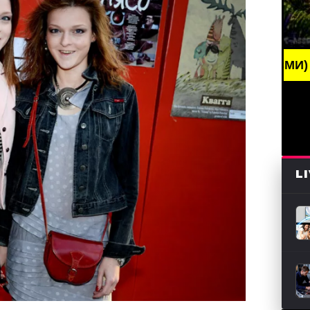
G NEWS /// НОВОСТИ (СМИ) /// СВЕЖИЕ НОВОСТИ 
L