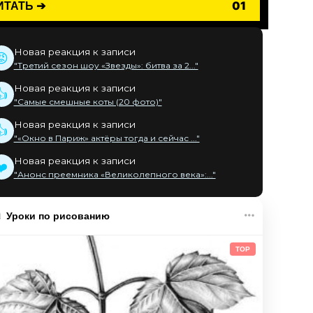
ИТАТЬ ➔
01
Новая реакция к записи
😡
"Третий сезон шоу «Звезды»: битва за 2..."
Новая реакция к записи
👍
"Самые смешные коты (20 фото)"
Новая реакция к записи
👍
"«Окно в Париж» актёры тогда и сейчас ..."
Новая реакция к записи
❤️
"Анонс преемника «Великолепного века»:..."
Уроки по рисованию
TOP