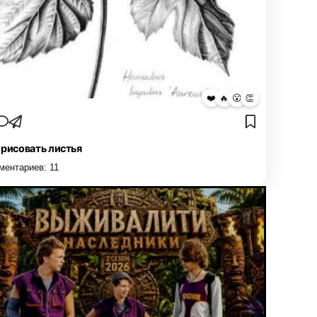
❤️
🔥
😮
👏
 рисовать листья
ментариев:
11