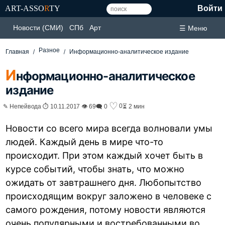
ART-ASSO
R
TY
Войти
Новости (СМИ)
СПб
Арт
☰ Меню
Разное
Главная
Информационно-аналитическое издание
И
нформационно-аналитическое
издание
♡
0
✎ Непейвода ⏱ 10.11.2017 👁 69
🗨 0
⏳ 2 мин
Новости со всего мира всегда волновали умы
людей. Каждый день в мире что-то
происходит. При этом каждый хочет быть в
курсе событий, чтобы знать, что можно
ожидать от завтрашнего дня. Любопытство
происходящим вокруг заложено в человеке с
самого рождения, потому новости являются
очень популярными и востребованными во