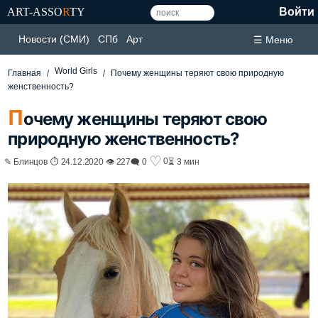
ART-ASSO
R
TY
Войти
Новости (СМИ)
СПб
Арт
☰ Меню
World Girls
Главная
Почему женщины теряют свою природную
женственность?
П
очему женщины теряют свою
природную женственность?
♡
0
✎ Блинцов ⏱ 24.12.2020 👁 227
🗨 0
⏳ 3 мин