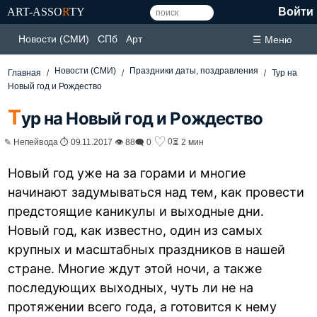
ART-ASSO
R
TY
Войти
Новости (СМИ)
СПб
Арт
☰ Меню
Новости (СМИ)
Праздники даты, поздравления
Главная
Тур на
Новый год и Рождество
Т
ур на Новый год и Рождество
♡
0
✎ Непейвода ⏱ 09.11.2017 👁 88
🗨 0
⏳ 2 мин
Новый год уже на за горами и многие
начинают задумываться над тем, как провести
предстоящие каникулы и выходные дни.
Новый год, как известно, один из самых
крупных и масштабных праздников в нашей
стране. Многие ждут этой ночи, а также
последующих выходных, чуть ли не на
протяжении всего года, а готовится к нему