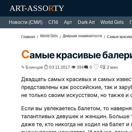
ART-ASSO
R
TY
Новости (СМИ)
СПб
Арт
Dark Art
World Girls
World Girls
Девушки знаменитости
Главная
Самые красивы
С
амые красивые балери
♡
0
✎ Блинцов ⏱ 03.11.2017 👁 394
🗨 0
⏳ 2 мин
Двадцать самых красивых и самых извес
представлены как российские, так и зар
не только своим искусством, но также и 
Если вы увлекаетесь балетом, то наверня
талантливых девушек и женщин. Больше т
даже те, кто никогда не ходил на балет 