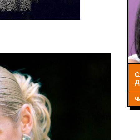
С
Д
Ч