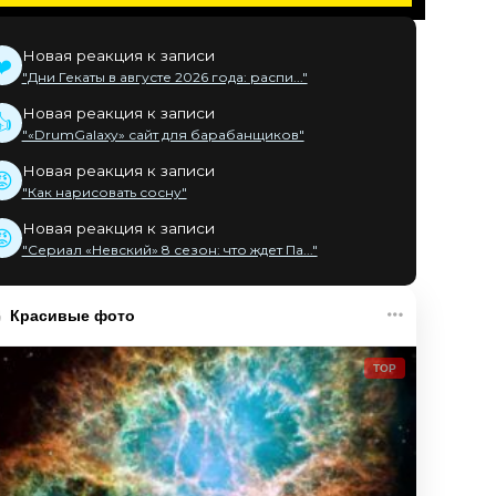
Новая реакция к записи
❤️
"Дни Гекаты в августе 2026 года: распи..."
Новая реакция к записи
👍
"«DrumGalaxy» сайт для барабанщиков"
Новая реакция к записи
😡
"Как нарисовать сосну"
Новая реакция к записи
😡
"Сериал «Невский» 8 сезон: что ждет Па..."
Красивые фото
TOP