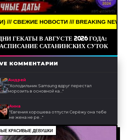
ОСТИ /// BREAKING NEWS /// НОВОСТИ (СМИ) ///
ДНИ ГЕКАТЫ В АВГУСТЕ 2026 ГОДА:
РАСПИСАНИЕ САТАНИНСКИХ СУТОК
IVE КОММЕНТАРИИ
Андрей
"
Холодильник Samsung вдруг перестал
морозить в основной ка...
"
Анна
"
Евгения хорошева отпусти Серёжу она тебе
не жена не ре...
"
ЫЕ КРАСИВЫЕ ДЕВУШКИ