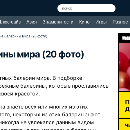
Плюс-сайз
Азия
Знаменитости
Кино
Игры
Разное
е балерины мира (20 фото)
WORL
ны мира (20 фото)
тных балерин мира. В подборке
убежные балерины, которые прославились
своей красотой.
П
ка знаете всех или многих из этих
Д
ого, некоторых из этих балерин знают
и никогда не увлекался данным видом
Ч