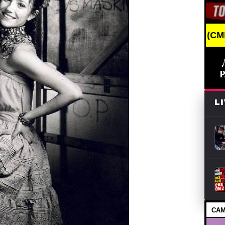
EAKING NEWS /// НОВОСТИ (СМИ) /// СВЕЖИЕ НОВ
L
САМ