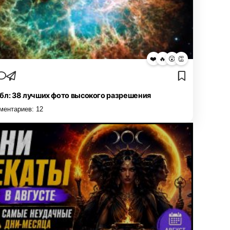
❤️
🔥
😮
👏
бл: 38 лучших фото высокого разрешения
ментариев:
12