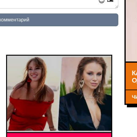
😊
 комментарий
К
О
Ч