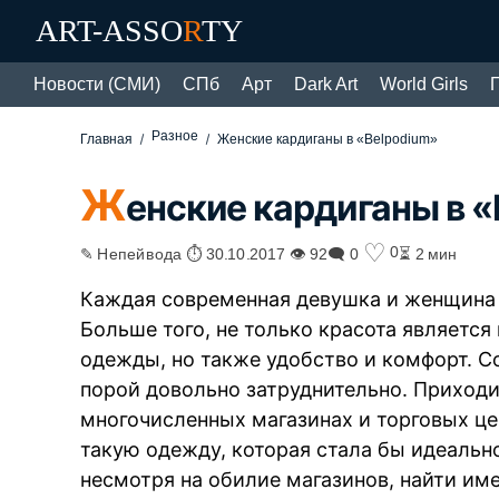
ART-ASSO
R
TY
Новости (СМИ)
СПб
Арт
Dark Art
World Girls
Разное
Главная
Женские кардиганы в «Belpodium»
Ж
енские кардиганы в 
♡
0
✎ Непейвода ⏱ 30.10.2017 👁 92
🗨 0
⏳ 2 мин
Каждая современная девушка и женщина 
Больше того, не только красота являетс
одежды, но также удобство и комфорт. Со
порой довольно затруднительно. Приходи
многочисленных магазинах и торговых це
такую одежду, которая стала бы идеально
несмотря на обилие магазинов, найти име