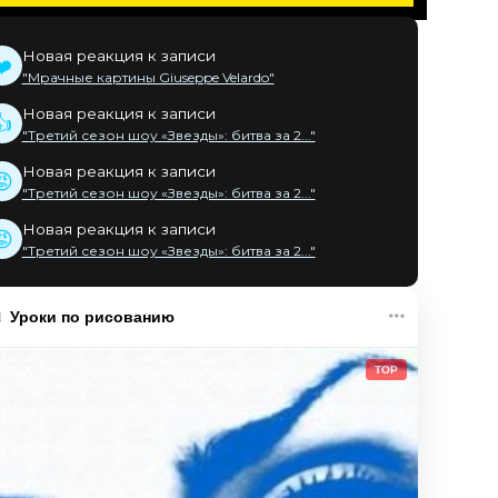
Новая реакция к записи
❤️
"Мрачные картины Giuseppe Velardo"
Новая реакция к записи
👍
"Третий сезон шоу «Звезды»: битва за 2..."
Новая реакция к записи
😡
"Третий сезон шоу «Звезды»: битва за 2..."
Новая реакция к записи
😡
"Третий сезон шоу «Звезды»: битва за 2..."
Уроки по рисованию
TOP