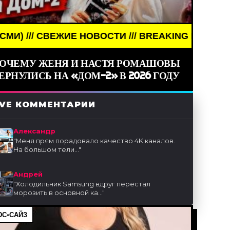
ЖИЕ НОВОСТИ /// BREAKING NEWS /// НОВОСТИ (С
ОЧЕМУ ЖЕНЯ И НАСТЯ РОМАШОВЫ
ЕРНУЛИСЬ НА «ДОМ-2» В 2026 ГОДУ
IVE КОММЕНТАРИИ
Александр
"
Меня прям порадовало качество 4K каналов.
На большом тели...
"
Андрей
"
Холодильник Samsung вдруг перестал
морозить в основной ка...
"
С-САЙЗ