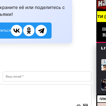
охраните её или поделитесь с
ьями!
BREAKING NEWS /// НОВОСТИ (СМИ) /// СВЕ
П
литься
В
L
ПЛЮ
🖼️