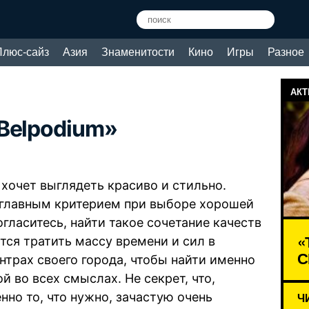
Плюс-сайз
Азия
Знаменитости
Кино
Игры
Разное
АКТ
«Belpodium»
хочет выглядеть красиво и стильно.
я главным критерием при выборе хорошей
гласитесь, найти такое сочетание качеств
«
тся тратить массу времени и сил в
С
нтрах своего города, чтобы найти именно
й во всех смыслах. Не секрет, что,
нно то, что нужно, зачастую очень
Ч