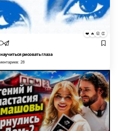
❤️
🔥
😮
👏
 научиться рисовать глаза
ментариев:
28