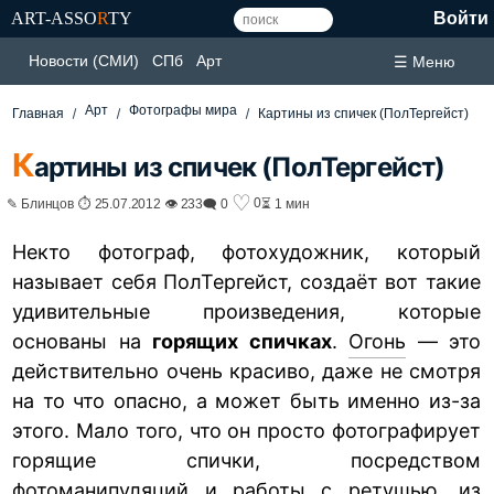
ART-ASSO
R
TY
Войти
Новости (СМИ)
СПб
Арт
☰ Меню
Арт
Фотографы мира
Главная
Картины из спичек (ПолТергейст)
К
артины из спичек (ПолТергейст)
♡
0
✎ Блинцов ⏱ 25.07.2012 👁 233
🗨 0
⏳ 1 мин
Некто фотограф, фотохудожник, который
называет себя ПолТергейст, создаёт вот такие
удивительные произведения, которые
основаны на
горящих спичках
.
Огонь
— это
действительно очень красиво, даже не смотря
на то что опасно, а может быть именно из-за
этого. Мало того, что он просто фотографирует
горящие спички, посредством
фотоманипуляций и работы с ретушью, из