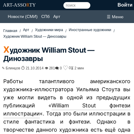
ART-ASSO
R
TY
Войти
Новости (СМИ)
СПб
Арт
☰ Меню
Арт
Художники мира
Иностранные художники
Главная
Художник William Stout — Динозавры
Х
удожник William Stout —
Динозавры
♡
0
✎ Блинцов ⏱ 21.10.2014 👁 281
🗨 0
⏳ 2 мин
Работы талантливого американского
художника-иллюстратора Уильяма Стоута вы
уже могли видеть в одной из предыдущих
публикаций «
William Stout фэнтези
иллюстрации
«. Тогда это были иллюстрации в
стиле фантастика и фэнтези. Однако в
творчестве данного художника есть ещё одна