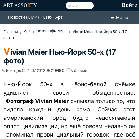
ART-ASSO
R
TY
Войти
Новости (СМИ)
СПб
Арт
☰ Меню
Арт
Фотографы мира
Главная
Vivian Maier Нью-Йорк 50-х (17
фото)
V
ivian Maier Нью-Йорк 50-х (17
фото)
♡
0
✎ Блинцов ⏱ 25.07.2012 👁 219
🗨 0
⏳ 1 мин
Нью-Йорк 50-х в чёрно-белой съёмке
удивляет своей обыденностью.
Фотограф Vivian Maier
снимала только то, что
видела каждый день сама. Сейчас этот
американский город будто недосягаемый
оплот цивилизации, но ещё совсем недавно он
напоминал провинциальный городок, где всё