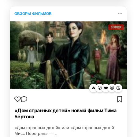
ОБЗОРЫ ФИЛЬМОВ
SUPER
🔥
😮
❤️
😍
👏
«Дом странных детей» новый фильм Тима
Бёртона
«Дом странных детей» или «Дом странных детей
Мисс Перегрин» —…