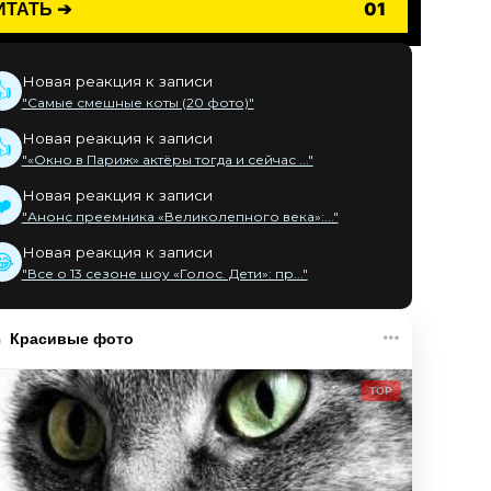
ИТАТЬ ➔
01
Новая реакция к записи
👍
"Самые смешные коты (20 фото)"
Новая реакция к записи
👍
"«Окно в Париж» актёры тогда и сейчас ..."
Новая реакция к записи
❤️
"Анонс преемника «Великолепного века»:..."
Новая реакция к записи
😂
"Все о 13 сезоне шоу «Голос. Дети»: пр..."
Красивые фото
TOP