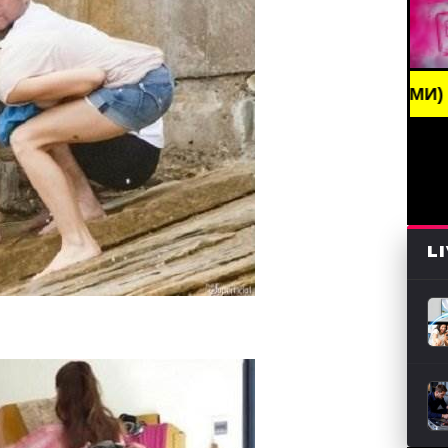
NEWS /// НОВОСТИ (СМИ) /// СВЕЖИЕ НОВОСТИ //
L