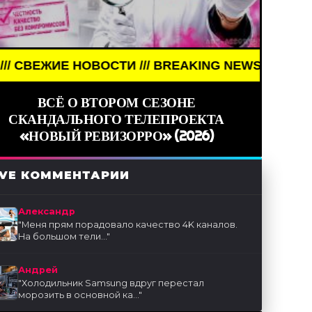
/ BREAKING NEWS /// НОВОСТИ (СМИ) /// СВЕЖИЕ
ВСЁ О ВТОРОМ СЕЗОНЕ
СКАНДАЛЬНОГО ТЕЛЕПРОЕКТА
«НОВЫЙ РЕВИЗОРРО» (2026)
IVE КОММЕНТАРИИ
Александр
"
Меня прям порадовало качество 4K каналов.
На большом тели...
"
Андрей
"
Холодильник Samsung вдруг перестал
морозить в основной ка...
"