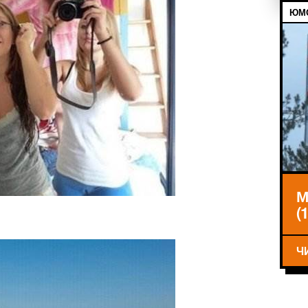
ЮМО
М
(
Ч