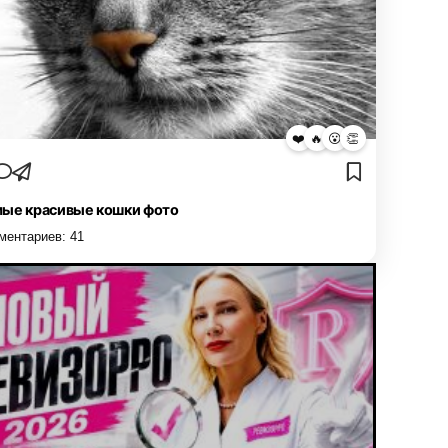
❤️
🔥
😮
👏
ые красивые кошки фото
ментариев:
41