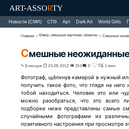
ART-ASSO
R
TY
Новости (СМИ)
СПб
Арт
Dark Art
World Girls
Юмор, смешные картинки, приколы
Главная
Смешные неож
С
мешные неожиданные
♡
0
✎ Блинцов ⏱ 25.08.2012 👁 251
🗨 0
⏳ 1 мин
Фотограф, щёлкнув камерой в нужный ил
получить такое фото, что глядя на него
тобой находиться. Человек это или чу
можно разобраться, что это всего ли
подборке ниже представлены самые
с
случайными фотографами из различны
позитивного настроения при просмотре э