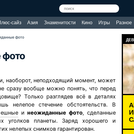
Плюс-сайз
Азия
Знаменитости
Кино
Игры
Разное
иданные фото
ДЕВ
 фото
и, наоборот, неподходящий момент, может
 не сразу вообще можно понять, что перед
довище? Только разглядев всё в деталях
А
шь нелепое стечение обстоятельств. В
И
мешные
и
неожиданные фото
, сделанные
С
х уголков планеты. Заряд хорошего и
тих нелепых снимков гарантирован.