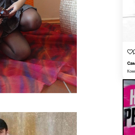
Сам
Ком