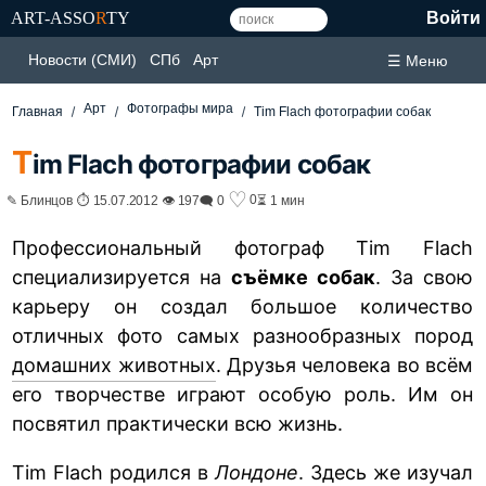
ART-ASSO
R
TY
Войти
Новости (СМИ)
СПб
Арт
☰ Меню
Арт
Фотографы мира
Главная
Tim Flach фотографии собак
T
im Flach фотографии собак
♡
0
✎ Блинцов ⏱ 15.07.2012 👁 197
🗨 0
⏳ 1 мин
Профессиональный фотограф Tim Flach
специализируется на
съёмке собак
. За свою
карьеру он создал большое количество
отличных фото самых разнообразных пород
домашних животных
. Друзья человека во всём
его творчестве играют особую роль. Им он
посвятил практически всю жизнь.
Tim Flach родился в
Лондоне
. Здесь же изучал