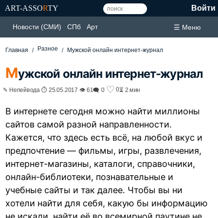
ART-ASSO
R
TY
Войти
Новости (СМИ)
СПб
Арт
☰ Меню
Разное
Главная
Мужской онлайн интернет-журнал
М
ужской онлайн интернет-журнал
♡
0
✎ Непейвода ⏱ 25.05.2017 👁 61
🗨 0
⏳ 2 мин
В интернете сегодня можно найти миллионы
сайтов самой разной направленности.
Кажется, что здесь есть всё, на любой вкус и
предпочтение — фильмы, игры, развлечения,
интернет-магазины, каталоги, справочники,
онлайн-библиотеки, познавательные и
учебные сайты и так далее. Чтобы вы ни
хотели найти для себя, какую бы информацию
не искали, найти её во всемирной паутине не