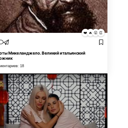
❤️
🔥
😮
👏
оты Микеланджело. Великий итальянский
ожник
ментариев:
18