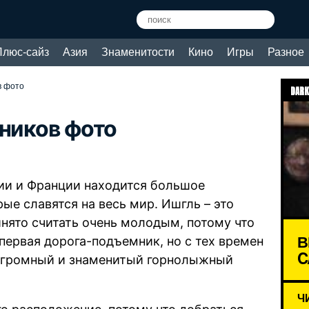
Плюс-сайз
Азия
Знаменитости
Кино
Игры
Разное
в фото
DARK
жников фото
рии и Франции находится большое
ые славятся на весь мир. Ишгль – это
инято считать очень молодым, потому что
В
 первая дорога-подъемник, но с тех времен
C
о огромный и знаменитый горнолыжный
Ч