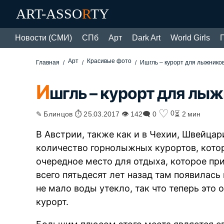
ART-ASSO
R
TY
Новости (СМИ)
СПб
Арт
Dark Art
World Girls
Арт
Красивые фото
Главная
Ишгль – курорт для лыжнико
И
шгль – курорт для лы
♡
0
✎ Блинцов ⏱ 25.03.2017 👁 142
🗨 0
⏳ 2 мин
В Австрии, также как и в Чехии, Швейца
количество горнолыжных курортов, котор
очередное место для отдыха, которое пр
всего пятьдесят лет назад там появилась
не мало воды утекло, так что теперь эт
курорт.