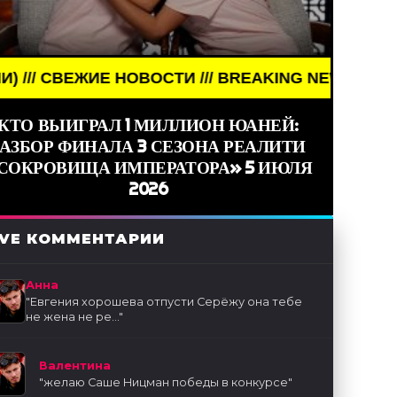
 /// BREAKING NEWS /// НОВОСТИ (СМИ) /// СВЕ
КТО ВЫИГРАЛ 1 МИЛЛИОН ЮАНЕЙ:
РАЗБОР ФИНАЛА 3 СЕЗОНА РЕАЛИТИ
СОКРОВИЩА ИМПЕРАТОРА» 5 ИЮЛЯ
2026
IVE КОММЕНТАРИИ
Анна
"
Евгения хорошева отпусти Серёжу она тебе
не жена не ре...
"
Валентина
"
желаю Саше Ницман победы в конкурсе
"