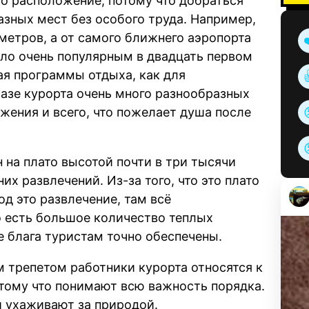
о расположение, потому что добраться
зных мест без особого труда. Например,
метров, а от самого ближнего аэропорта
ало очень популярным в двадцать первом
гая программы отдыха, как для
базе курорта очень много разнообразных
жения и всего, что пожелает душа после
на плато высотой почти в три тысячи
х развлечений. Из-за того, что это плато
д это развлечение, там всё
о есть большое количество теплых
е блага туристам точно обеспечены.
м трепетом работники курорта относятся к
отому что понимают всю важность порядка.
и ухаживают за природой.