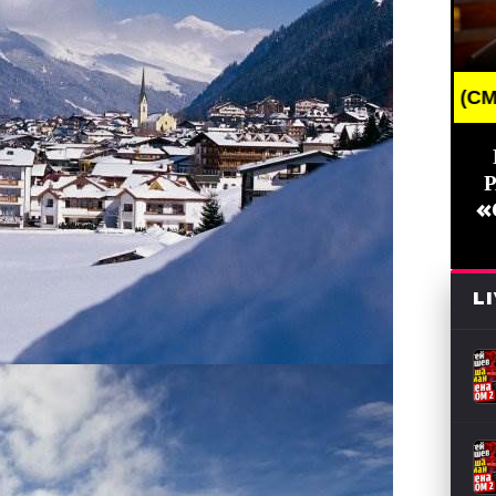
ING NEWS /// НОВОСТИ (СМИ) /// СВЕЖИЕ НОВОСТИ
«
L