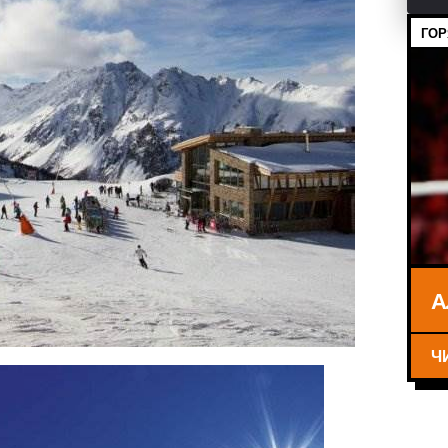
ГОР
А
Ч