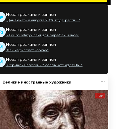
Новая реакция к записи
❤️
"Дни Гекаты в августе 2026 года: распи..."
Новая реакция к записи
👍
"«DrumGalaxy» сайт для барабанщиков"
Новая реакция к записи
😡
"Как нарисовать сосну"
Новая реакция к записи
😡
"Сериал «Невский» 8 сезон: что ждет Па..."
Великие иностранные художники
TOP