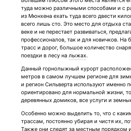
Большим плюсом этого места является ег
туда можно различными способами и с ра
из Мюнхена ехать туда всего двести кило
всего лишь сто. Это место для отдыха ст
веке и не перестает развиваться, предла
профессионалов, так и для новичков. На 
трасс и дорог, большое количество снаря
поездки в лесу на
лыжах
.
Данный горнолыжный курорт расположен 
метров в самом лучшем регионе для зимни
и регион Сильверта используют именно по
ориентировано для нормальной жизни, т
деревянных домиков, все услуги и земны
Особенно можно выделить то, что с каки
трассам, постоянно убирая и чистя их, п
Также они следят за местным порядком 