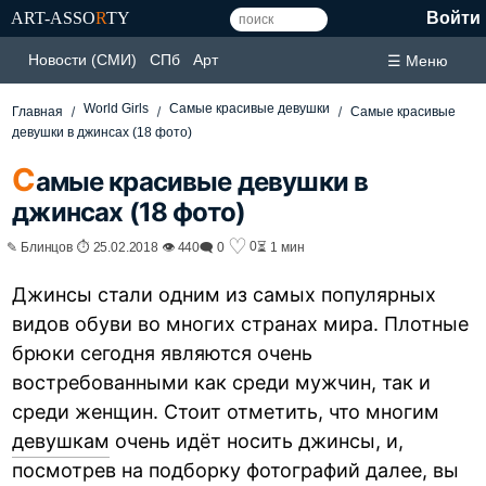
ART-ASSO
R
TY
Войти
Новости (СМИ)
СПб
Арт
☰ Меню
World Girls
Самые красивые девушки
Главная
Самые красивые
девушки в джинсах (18 фото)
С
амые красивые девушки в
джинсах (18 фото)
♡
0
✎ Блинцов ⏱ 25.02.2018 👁 440
🗨 0
⏳ 1 мин
Джинсы стали одним из самых популярных
видов обуви во многих странах мира. Плотные
брюки сегодня являются очень
востребованными как среди мужчин, так и
среди женщин. Стоит отметить, что многим
девушкам
очень идёт носить джинсы, и,
посмотрев на подборку фотографий далее, вы