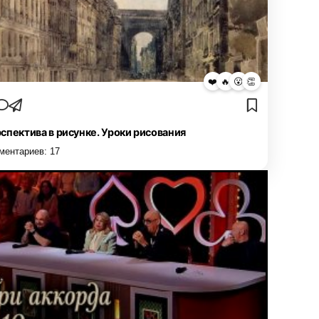
❤️
🔥
😮
👏
спектива в рисунке. Уроки рисования
ментариев:
17