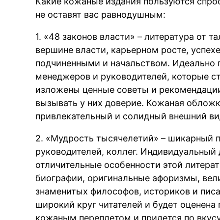
Какие кожаные издания пользуются спро
не оставят вас равнодушным:
1. «48 законов власти» – литература от т
вершине власти, карьерном росте, успех
подчиненными и начальством. Идеально п
менеджеров и руководителей, которые ст
изложены ценные советы и рекомендации
вызывать у них доверие. Кожаная облож
привлекательный и солидный внешний ви
2. «Мудрость тысячелетий» – шикарный п
руководителей, коллег. Индивидуальный 
отличительные особенности этой литера
биографии, оригинальные афоризмы, вел
знаменитых философов, историков и писа
широкий круг читателей и будет оценена
кожаным переплетом и придется по вкус