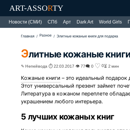
ART-ASSO
R
TY
Новости (СМИ)
СПб
Арт
Dark Art
World Girls
Разное
Главная
Элитные кожаные книги для подарка
Э
литные кожаные книги
♡
0
✎ Непейвода ⏱ 22.03.2017 👁 77
🗨 0
⏳ 2 мин
Кожаные книги
– это идеальный подарок д
Этот универсальный презент займет поче
Литература в кожаном переплете обладае
украшением любого интерьера.
5 лучших кожаных книг