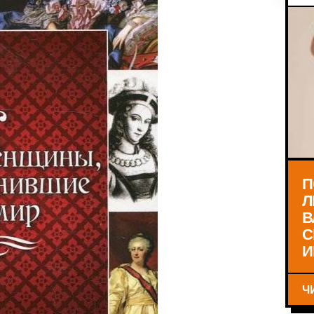
П
Л
В
С
И
Ч