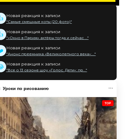
Новая реакция к записи
👍
"Самые смешные коты (20 фото)"
Новая реакция к записи
👍
"«Окно в Париж» актёры тогда и сейчас ..."
Новая реакция к записи
❤️
"Анонс преемника «Великолепного века»:..."
Новая реакция к записи
😂
"Все о 13 сезоне шоу «Голос. Дети»: пр..."
Уроки по рисованию
TOP