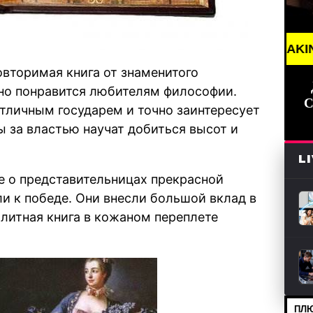
/// СВЕЖИЕ НОВОСТИ /// BREAKING NEWS /// НОВ
овторимая книга от знаменитого
нно понравится любителям философии.
С
тличным государем и точно заинтересует
 за властью научат добиться высот и
L
е о представительницах прекрасной
и к победе. Они внесли большой вклад в
литная книга в кожаном переплете
ПЛЮ