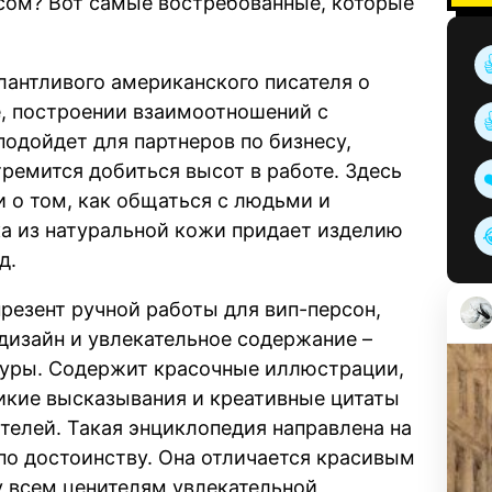
сом? Вот самые востребованные, которые
алантливого американского писателя о
е, построении взаимоотношений с
одойдет для партнеров по бизнесу,
ремится добиться высот в работе. Здесь
 о том, как общаться с людьми и
ка из натуральной кожи придает изделию
д.
резент ручной работы для вип-персон,
дизайн и увлекательное содержание –
туры. Содержит красочные иллюстрации,
икие высказывания и креативные цитаты
телей. Такая энциклопедия направлена на
 по достоинству. Она отличается красивым
у всем ценителям увлекательной