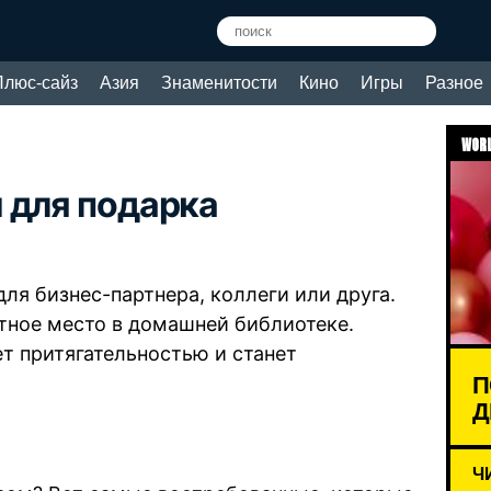
Плюс-сайз
Азия
Знаменитости
Кино
Игры
Разное
WORL
 для подарка
ля бизнес-партнера, коллеги или друга.
тное место в домашней библиотеке.
т притягательностью и станет
П
Д
Ч