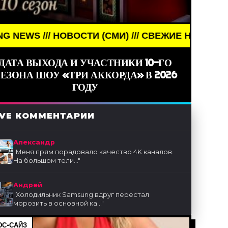
ОСТИ (СМИ) /// СВЕЖИЕ НОВОСТИ ///
ДАТА ВЫХОДА И УЧАСТНИКИ 10-ГО
ЕЗОНА ШОУ «ТРИ АККОРДА» В 2026
ГОДУ
IVE КОММЕНТАРИИ
Александр
"
Меня прям порадовало качество 4K каналов.
На большом тели...
"
Андрей
"
Холодильник Samsung вдруг перестал
морозить в основной ка...
"
С-САЙЗ