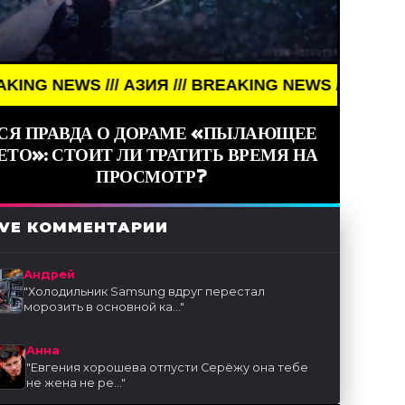
WS /// АЗИЯ /// BREAKING NEWS /// АЗИЯ ///
СЯ ПРАВДА О ДОРАМЕ «ПЫЛАЮЩЕЕ
ЕТО»: СТОИТ ЛИ ТРАТИТЬ ВРЕМЯ НА
ПРОСМОТР?
IVE КОММЕНТАРИИ
Андрей
"
Холодильник Samsung вдруг перестал
морозить в основной ка...
"
Анна
"
Евгения хорошева отпусти Серёжу она тебе
не жена не ре...
"