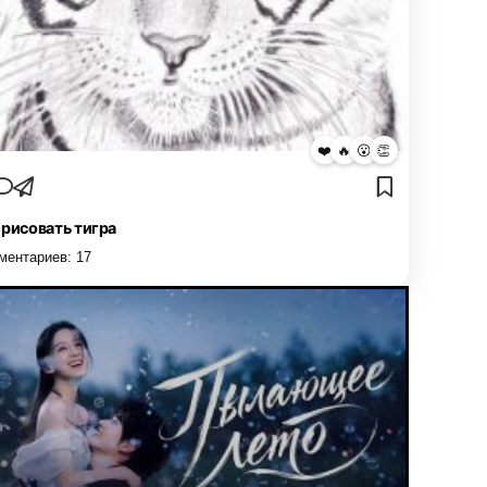
❤️
🔥
😮
👏
 рисовать тигра
ментариев:
17