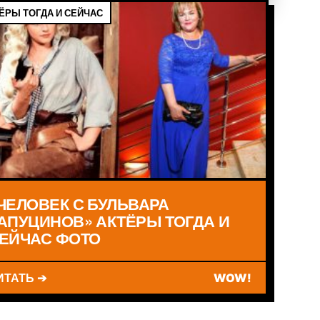
ЁРЫ ТОГДА И СЕЙЧАС
ЗНАМЕНИТОСТИ ///
КИНО /// ОБЗОРЫ ФИЛЬМОВ ///
ЧЕЛОВЕК С БУЛЬВАРА
АПУЦИНОВ» АКТЁРЫ ТОГДА И
ЕЙЧАС ФОТО
ИТАТЬ ➔
WOW!