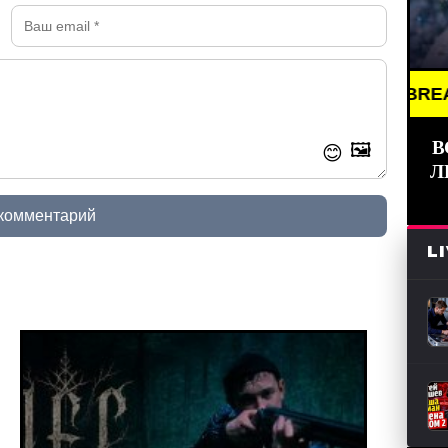
BREAKING NE
В
🖼️
😊
Л
 комментарий
L