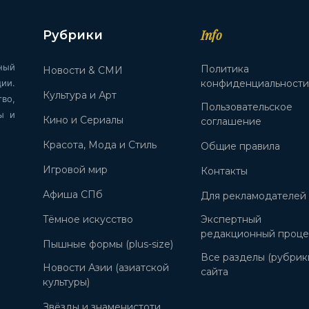
Info
Рубрики
ный
Политика
Новости & СМИ
ии.
конфиденциальност
Культура и Арт
во,
Пользовательское
ы и
Кино и Сериалы
соглашение
Красота, Мода и Стиль
Общие правила
Игровой мир
Контакты
Афиша СПб
Для рекламодателей
Тёмное искусство
Экспертный
редакционный проце
Пышные формы (plus-size)
Все разделы (рубрик
Новости Азии (азиатской
сайта
культуры)
Звёзды и знаменистоти