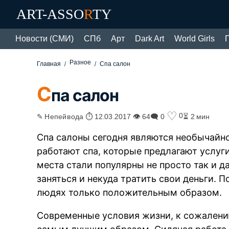
ART-ASSO
R
TY
Новости (СМИ)
СПб
Арт
Dark Art
World Girls
Разное
Главная
Спа салон
С
па салон
♡
0
✎ Непейвода ⏱ 12.03.2017 👁 64
🗨 0
⏳ 2 мин
Спа салоны сегодня являются необычайн
работают спа, которые предлагают услуги
места стали популярны не просто так и д
заняться и некуда тратить свои деньги. 
людях только положительным образом.
Современные условия жизни, к сожалению