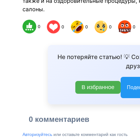
также и на оздоровительные процедуры, к
салоны.
0
0
0
0
0
Не потеряйте статью! 💡 С
друз
В избранное
Поде
0 комментариев
Авторизуйтесь
или оставьте комментарий как гость