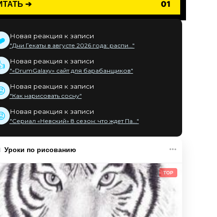
ИТАТЬ ➔
01
Новая реакция к записи
❤️
"Дни Гекаты в августе 2026 года: распи..."
Новая реакция к записи
👍
"«DrumGalaxy» сайт для барабанщиков"
Новая реакция к записи
😡
"Как нарисовать сосну"
Новая реакция к записи
😡
"Сериал «Невский» 8 сезон: что ждет Па..."
Уроки по рисованию
TOP