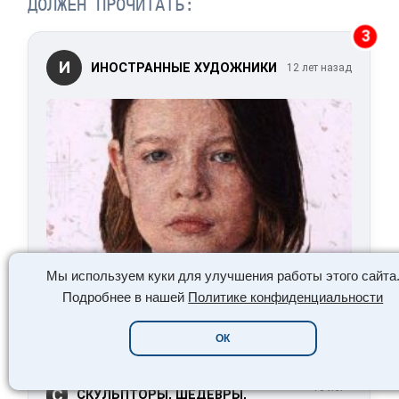
ДОЛЖЕН ПРОЧИТАТЬ:
3
И
ИНОСТРАННЫЕ ХУДОЖНИКИ
12 лет назад
Мы используем куки для улучшения работы этого сайта
Читать сейчас:
Кейси Завалья живопись
Подробнее в нашей
Политике конфиденциальности
нитками
ОК
6
СКУЛЬПТУРА: ВЕЛИКИЕ
10 лет
С
СКУЛЬПТОРЫ, ШЕДЕВРЫ,