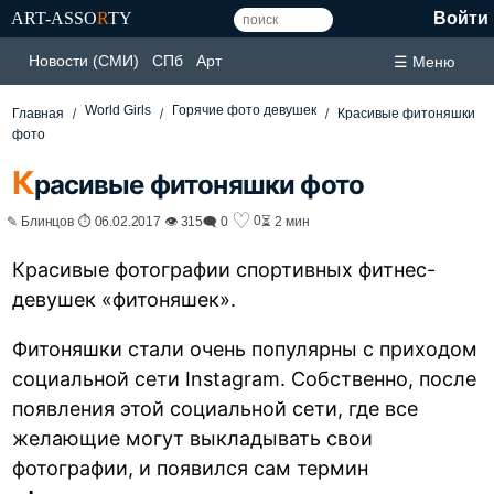
ART-ASSO
R
TY
Войти
Новости (СМИ)
СПб
Арт
☰ Меню
World Girls
Горячие фото девушек
Главная
Красивые фитоняшки
фото
К
расивые фитоняшки фото
♡
0
✎ Блинцов ⏱ 06.02.2017 👁 315
🗨 0
⏳ 2 мин
Красивые фотографии спортивных фитнес-
девушек «фитоняшек».
Фитоняшки стали очень популярны с приходом
социальной сети Instagram. Собственно, после
появления этой социальной сети, где все
желающие могут выкладывать свои
фотографии, и появился сам термин