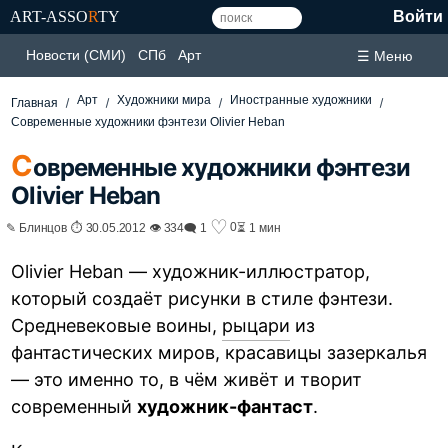
ART-ASSO
R
TY
Войти
Новости (СМИ)
СПб
Арт
☰ Меню
Арт
Художники мира
Иностранные художники
Главная
Современные художники фэнтези Olivier Heban
С
овременные художники фэнтези
Olivier Heban
♡
0
✎ Блинцов ⏱ 30.05.2012 👁 334
🗨 1
⏳ 1 мин
Olivier Heban — художник-иллюстратор,
который создаёт рисунки в стиле фэнтези.
Средневековые воины,
рыцари
из
фантастических миров, красавицы зазеркалья
— это именно то, в чём живёт и творит
современный
художник-фантаст
.