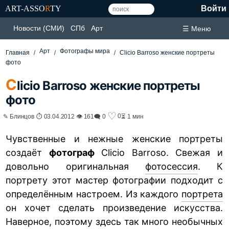
ART-ASSO
R
TY
Войти
Новости (СМИ)
СПб
Арт
☰ Меню
Арт
Фотографы мира
Главная
Clicio Barroso женские портреты
фото
C
licio Barroso женские портреты
фото
♡
0
✎ Блинцов ⏱ 03.04.2012 👁 161
🗨 0
⏳ 1 мин
Чувственные и нежные женские портреты
создаёт
фотограф
Clicio Barroso. Свежая и
довольно оригинальная
фотосессия
. К
портрету этот мастер фотографии подходит с
определённым настроем. Из каждого
портрета
он хочет сделать произведение искусства.
Наверное, поэтому здесь так много необычных