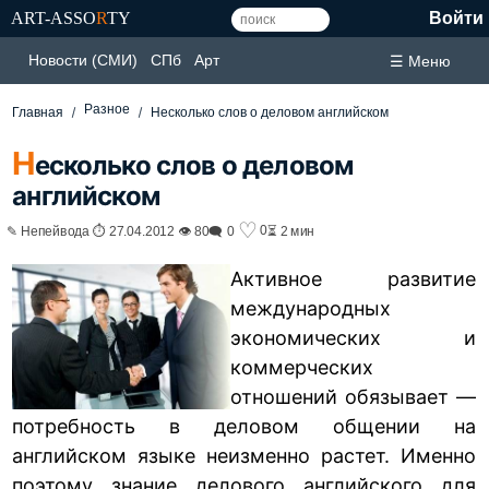
ART-ASSO
R
TY
Войти
Новости (СМИ)
СПб
Арт
☰ Меню
Разное
Главная
Несколько слов о деловом английском
Н
есколько слов о деловом
английском
♡
0
✎ Непейвода ⏱ 27.04.2012 👁 80
🗨 0
⏳ 2 мин
Активное развитие
международных
экономических и
коммерческих
отношений обязывает —
потребность в деловом общении на
английском языке неизменно растет. Именно
поэтому знание делового английского для