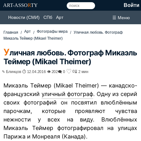
ART-ASSO
R
TY
Войти
Новости (СМИ)
СПб
Арт
☰ Меню
Арт
Фотографы мира
Главная
Уличная любовь. Фотограф
Микаэль Теймер (Mikael Theimer)
У
личная любовь. Фотограф Микаэль
Теймер (Mikael Theimer)
♡
0
✎ Блинцов ⏱ 12.04.2016 👁 202
🗨 0
⏳ 2 мин
Микаэль Теймер (Mikael Theimer) — канадско-
французский
уличный фотограф
. Одну из серий
своих фотографий он посвятил влюблённым
парочкам, которые проявляют чувства
нежности у всех на виду. Влюблённых
Микаэль Теймер фотографировал на улицах
Парижа и Монреаля (Канада).