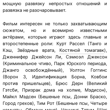
мощную развязку непростых отношений и
развязка не разочаровывает.
Фильм интересен не только захватывающим
сюжетом, но и всемирно известными
актёрами, которые играют здесь главные и
второстепенные роли: Курт Рассел (Танго и
Кэш, Звёздные врата,
Костяной томагавк
),
Дженнифер Джейсон Ли, Сэмюэл Джексон
(Криминальное чтиво, Парк Юрского периода,
Джанго освобождённый), Уолтон Гоггинс
(Ворон 3, Идентификация Борна, Ковбои
против пришельцев), Брюс Дерн (Великий
Гэтсби, Призрак дома на холме, Мэдисон),
Майкл Мэдсен (Бешеные псы, Донни Браско,
Город грехов), Тим Рот (Бешеные псы, Четыре
комнаты, Обмани меня), Ченнинг Татум (Шаг