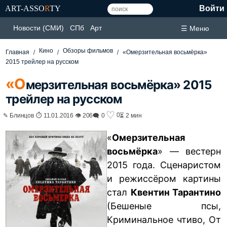
ART-ASSO
R
TY
Войти
Новости (СМИ)
СПб
Арт
☰ Меню
Кино
Обзоры фильмов
Главная
«Омерзительная восьмёрка»
2015 трейлер на русском
«О
мерзительная восьмёрка» 2015
трейлер на русском
♡
0
✎ Блинцов ⏱ 11.01.2016 👁 206
🗨 0
⏳ 2 мин
«
Омерзительная
восьмёрка
» — вестерн
2015 года. Сценаристом
и режиссёром картины
стал
Квентин Тарантино
(Бешеные псы,
Криминальное чтиво, От