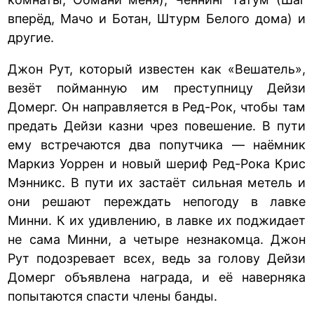
вперёд, Мачо и Ботан, Штурм Белого дома) и
другие.
Джон Рут, который известен как «Вешатель»,
везёт пойманную им преступницу Дейзи
Домерг. Он направляется в Ред-Рок, чтобы там
предать Дейзи казни чрез повешение. В пути
ему встречаются два попутчика — наёмник
Маркиз Уоррен и новый шериф Ред-Рока Крис
Мэнникс. В пути их застаёт сильная метель и
они решают переждать непогоду в лавке
Минни. К их удивлению, в лавке их поджидает
не сама Минни, а четыре незнакомца. Джон
Рут подозревает всех, ведь за голову Дейзи
Домерг объявлена награда, и её наверняка
попытаются спасти члены банды.