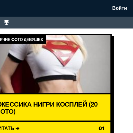
Войти
ЯЧИЕ ФОТО ДЕВУШЕК
ЖЕССИКА НИГРИ КОСПЛЕЙ (20
ОТО)
ИТАТЬ ➔
01