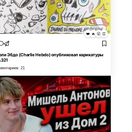
❤️
🔥
😮
👏
ли Эбдо (Charlie Hebdo) опубликовал карикатуры
А321
ментариев:
21