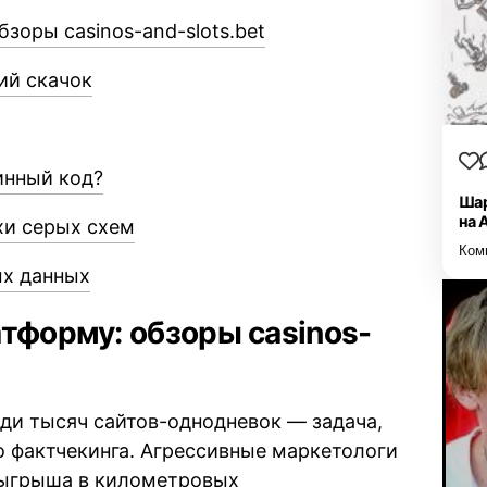
зоры casinos-and-slots.bet
ий скачок
инный код?
Шар
на 
хи серых схем
Ком
ых данных
тформу: обзоры casinos-
ди тысяч сайтов-однодневок — задача,
о фактчекинга. Агрессивные маркетологи
тыгрыша в километровых