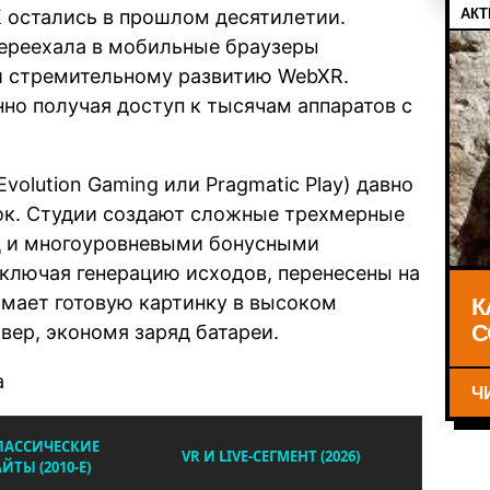
АКТ
 остались в прошлом десятилетии.
переехала в мобильные браузеры
и стремительному развитию WebXR.
нно получая доступ к тысячам аппаратов с
volution Gaming или Pragmatic Play) давно
нок. Студии создают сложные трехмерные
ц и многоуровневыми бонусными
ключая генерацию исходов, перенесены на
К
мает готовую картинку в высоком
С
вер, экономя заряд батареи.
а
Ч
ЛАССИЧЕСКИЕ
VR И LIVE-СЕГМЕНТ (2026)
ЙТЫ (2010-Е)