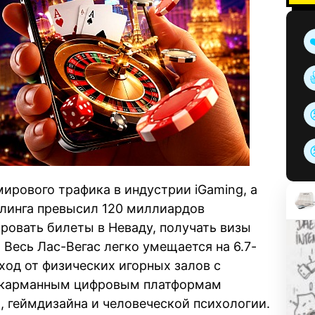
ирового трафика в индустрии iGaming, а
линга превысил 120 миллиардов
ровать билеты в Неваду, получать визы
Весь Лас-Вегас легко умещается на 6.7-
од от физических игорных залов с
 карманным цифровым платформам
 геймдизайна и человеческой психологии.