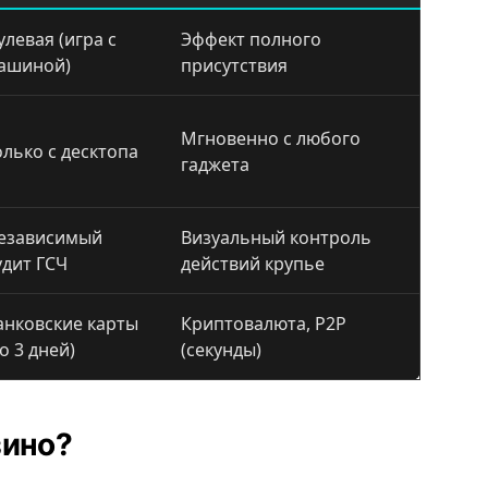
улевая (игра с
Эффект полного
ашиной)
присутствия
Мгновенно с любого
олько с десктопа
гаджета
езависимый
Визуальный контроль
удит ГСЧ
действий крупье
анковские карты
Криптовалюта, P2P
до 3 дней)
(секунды)
зино?