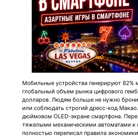
Мобильные устройства генерируют 82% м
глобальный объем рынка цифрового гемб
долларов. Людям больше не нужно брони
или соблюдать строгий дресс-код Макао. 
дюймовом OLED-экране смартфона. Перех
тяжелыми механическими автоматами к
полностью переписал правила экономики,