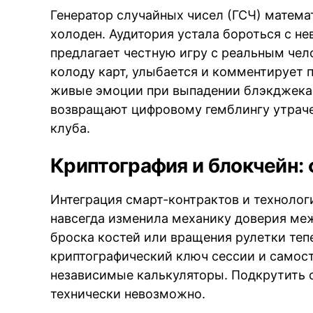
Генератор случайных чисел (ГСЧ) матема
холоден. Аудитория устала бороться с н
предлагает честную игру с реальным чел
колоду карт, улыбается и комментирует п
живые эмоции при выпадении блэкджека 
возвращают цифровому гемблингу утрач
клуба.
Криптография и блокчейн: 
Интеграция смарт-контрактов и технологи
навсегда изменила механику доверия ме
броска костей или вращения рулетки теп
криптографический ключ сессии и самост
независимые калькуляторы. Подкрутить о
технически невозможно.