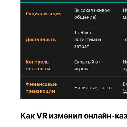
Высокая (живое
Н
Социализация
общение)
м
Требует
Доступность
логистики и
Т
затрат
Контроль
Скрытый от
Н
честности
игрока
а
Финансовые
Б
Наличные, кассы
транзакции
(
Как VR изменил онлайн-ка