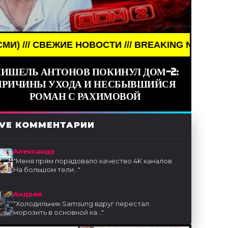
ИЕ НОВОСТИ /// BREAKING NEWS /// НОВОСТИ (СМ
ИШЕЛЬ АНТОНОВ ПОКИНУЛ ДОМ-2:
ПРИЧИНЫ УХОДА И НЕСБЫВШИЙСЯ
РОМАН С РАХИМОВОЙ
IVE КОММЕНТАРИИ
Александр
"
Меня прям порадовало качество 4K каналов.
На большом тели...
"
Андрей
"
Холодильник Samsung вдруг перестал
морозить в основной ка...
"