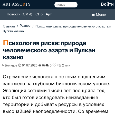
ART-ASSO
R
TY
Войти
Новости (СМИ)
СПб
Арт
☰ Меню
Разное
Главная
Психология риска: природа человеческого азарта и
Вулкан казино
П
сихология риска: природа
человеческого азарта и Вулкан
казино
♡
0
✎ Блинцов ⏱ 04.07.2026 👁 67
🗨 0
⏳ 2 мин
Стремление человека к острым ощущениям
заложено на глубоком биологическом уровне.
Эволюция сотнями тысяч лет поощряла тех,
кто был готов исследовать неизведанные
территории и добывать ресурсы в условиях
высочайшей неопределенности. Со временем