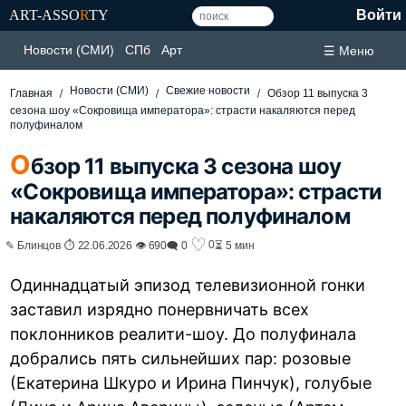
ART-ASSO
R
TY
Войти
Новости (СМИ)
СПб
Арт
☰ Меню
Новости (СМИ)
Свежие новости
Главная
Обзор 11 выпуска 3
сезона шоу «Сокровища императора»: страсти накаляются перед
полуфиналом
О
бзор 11 выпуска 3 сезона шоу
«Сокровища императора»: страсти
накаляются перед полуфиналом
♡
0
✎ Блинцов ⏱ 22.06.2026 👁 690
🗨 0
⏳ 5 мин
Одиннадцатый эпизод телевизионной гонки
заставил изрядно понервничать всех
поклонников реалити-шоу. До полуфинала
добрались пять сильнейших пар: розовые
(Екатерина Шкуро и Ирина Пинчук), голубые