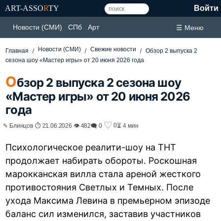
ART-ASSO
R
TY
Войти
Новости (СМИ)
СПб
Арт
☰ Меню
Новости (СМИ)
Свежие новости
Главная
Обзор 2 выпуска 2
сезона шоу «Мастер игры» от 20 июня 2026 года
О
бзор 2 выпуска 2 сезона шоу
«Мастер игры» от 20 июня 2026
года
♡
0
✎ Блинцов ⏱ 21.06.2026 👁 482
🗨 0
⏳ 4 мин
Психологическое реалити-шоу на ТНТ
продолжает набирать обороты. Роскошная
марокканская вилла стала ареной жесткого
противостояния Светлых и Темных. После
ухода Максима Левина в премьерном эпизоде
баланс сил изменился, заставив участников