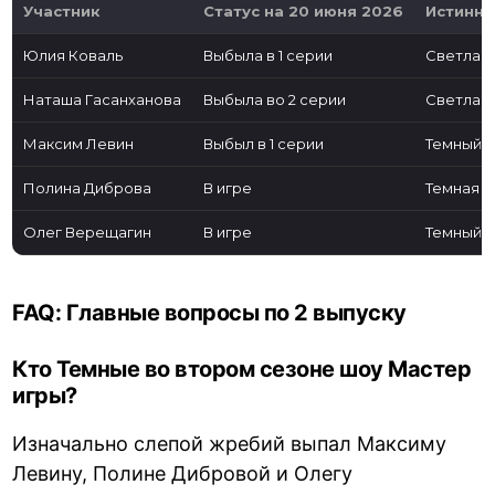
Участник
Статус на 20 июня 2026
Истинна
Юлия Коваль
Выбыла в 1 серии
Светлая
Наташа Гасанханова
Выбыла во 2 серии
Светлая
Максим Левин
Выбыл в 1 серии
Темный
Полина Диброва
В игре
Темная
Олег Верещагин
В игре
Темный
FAQ: Главные вопросы по 2 выпуску
Кто Темные во втором сезоне шоу Мастер
игры?
Изначально слепой жребий выпал Максиму
Левину, Полине Дибровой и Олегу