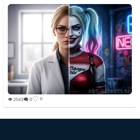
♡
0
👁 2543
🗨 0