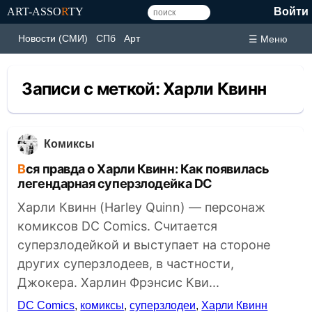
ART-ASSO
R
TY
Войти
Новости (СМИ)
СПб
Арт
☰ Меню
Записи с меткой:
Харли Квинн
Комиксы
Вся правда о Харли Квинн: Как появилась
легендарная суперзлодейка DC
Харли Квинн (Harley Quinn) — персонаж
комиксов DC Comics. Считается
суперзлодейкой и выступает на стороне
других суперзлодеев, в частности,
Джокера. Харлин Фрэнсис Кви...
DC Comics
,
комиксы
,
суперзлодеи
,
Харли Квинн