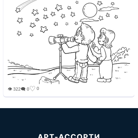
♡
0
👁 322
🗨 0
АРТ-АССОРТИ